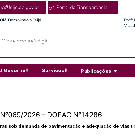
ura@feijo.ac.gov.br
Portal da Transparência
Olá, Bem-vindo a Feijó!
Prefe
Vice
O Governo⬇️
Serviços⬇️
T
Publicações 🔽
CE N°069/2026 - DOEAC N°14286
bras sob demanda de pavimentação e adequação de vias ur