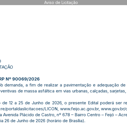
Aviso de Licitação
Ó
ITAÇÃO
P Nº 90069/2026
 demanda, a fim de realizar a pavimentação e adequação de v
entivas de massa asfáltica em vias urbanas, calçadas, sarjetas,
e 12 a 25 de Junho de 2026, o presente Edital poderá ser re
cre/portaldaslicitacoes/LICON,
www.feijo.ac.gov.br
,
www.gov.br/
 Avenida Plácido de Castro, nº 678 – Bairro Centro – Feijó – Acre
26 de Junho de 2026 (horário de Brasília).