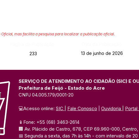
 Oficial, mas facilita a pesquisa para localizar a publicação oficial.
Página da Publicação:
Data da Publicação:
13 de junho de 2026
233
SERVIÇO DE ATENDIMENTO AO CIDADÃO (SIC) E O
Prefeitura de Feijó - Estado do Acre
CNPJ 04.005.179/0001-20
💻Acesso online: 
SIC 
| 
Fale Conosco
 | 
Ouvidoria
| 
Portal
📱Fone: +55 (68) 3463-2614 
🏢 Av. Plácido de Castro, 678, CEP 69.960-000, Centro, F
📅 Segunda a sexta, das 7h às 14h 
- com intervalo de 20