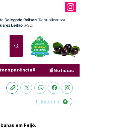
ito
Delegado Railson
(Republicanos)
Juarez Leitão
(PSD)
ransparência⬇️
📰Notícias
Imprimir
banas em Feijó.