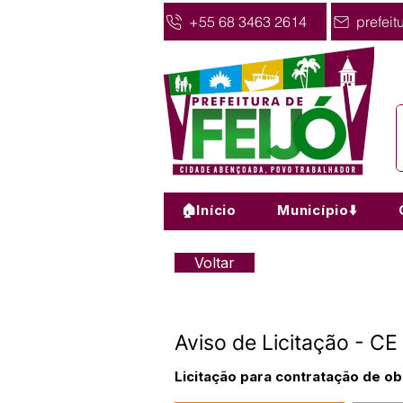
+55 68 3463 2614
prefeit
🏠Início
Município⬇️
Voltar
Aviso de Licitação - 
Licitação para contratação de o