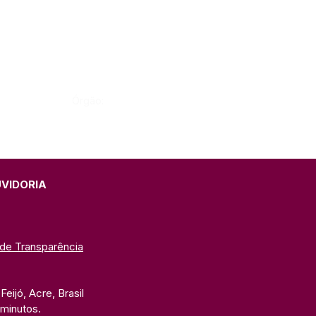
Órgão:
UVIDORIA
 de Transparência
eijó, Acre, Brasil
 minutos. 