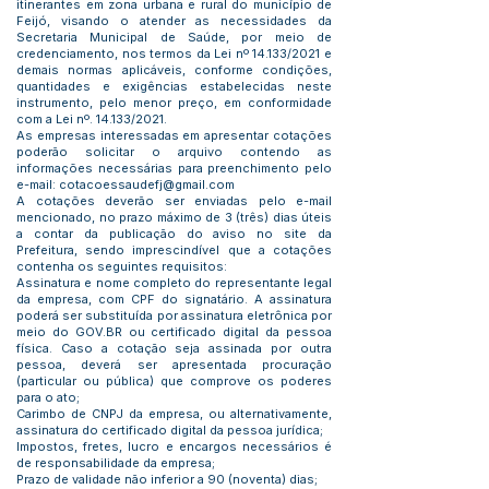
itinerantes em zona urbana e rural do município de
Feijó, visando o atender as necessidades da
Secretaria Municipal de Saúde, por meio de
credenciamento, nos termos da Lei nº 14.133/2021 e
demais normas aplicáveis, conforme condições,
quantidades e exigências estabelecidas neste
instrumento, pelo menor preço, em conformidade
com a Lei nº. 14.133/2021.
As empresas interessadas em apresentar cotações
poderão solicitar o arquivo contendo as
informações necessárias para preenchimento pelo
e-mail:
cotacoessaudefj@gmail.com
A cotações deverão ser enviadas pelo e-mail
mencionado, no prazo máximo de 3 (três) dias úteis
a contar da publicação do aviso no site da
Prefeitura, sendo imprescindível que a cotações
contenha os seguintes requisitos:
Assinatura e nome completo do representante legal
da empresa, com CPF do signatário. A assinatura
poderá ser substituída por assinatura eletrônica por
meio do GOV.BR ou certificado digital da pessoa
física. Caso a cotação seja assinada por outra
pessoa, deverá ser apresentada procuração
(particular ou pública) que comprove os poderes
para o ato;
Carimbo de CNPJ da empresa, ou alternativamente,
assinatura do certificado digital da pessoa jurídica;
Impostos, fretes, lucro e encargos necessários é
de responsabilidade da empresa;
Prazo de validade não inferior a 90 (noventa) dias;