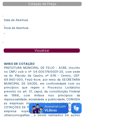
Cotação de Preço
Data de Abertura
-
Hora de Abertura
-
Visualizar
AVISO DE COTAÇÃO
PREFEITURA MUNICIPAL DE FEIJÓ - ACRE, inscrito
no CNPJ sob o nº.
04.005.179
/0001-20, com sede
na Av. Plácido de Castro, nº 678 - Centro, CEP:
69.960-000
, Feijó-Acre, por meio da SECRETARIA
MUNICIPAL DE SAÚDE, em conformidade com os
princípios que regem o Processo Licitatório
previsto no art. 37, caput, da constituição Federal
de 1988, com ênfase nos princípios da
impessoalidade, moralidade e publicidade, CONVIDA
as empresas interessadas a apresentarem suas
COTAÇÕES DE PREÇOS PARA A CONTRATAÇÃO de
empresa especializada para realização de
ultrassonografias , a serem realizados em ações