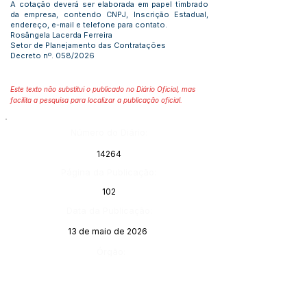
A cotação deverá ser elaborada em papel timbrado
da empresa, contendo CNPJ, Inscrição Estadual,
endereço, e-mail e telefone para contato.
Rosângela Lacerda Ferreira
Setor de Planejamento das Contratações
Decreto nº. 058/2026
Este texto não substitui o publicado no Diário Oficial, mas
facilita a pesquisa para localizar a publicação oficial.
Número do Diário:
14264
Página da Publicação:
102
Data da Publicação:
13 de maio de 2026
Órgão: