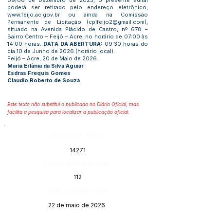
09/06 de Dezembro de 2025, o presente Edital
poderá ser retirado pelo endereço eletrônico,
www.feijo.ac.gov.br
ou ainda na Comissão
Permanente de Licitação (
cplfeijo2@gmail.com
),
situado na Avenida Plácido de Castro, nº 678 –
Bairro Centro – Feijó – Acre, no horário de 07:00 às
14:00 horas.
DATA DA ABERTURA:
09:30 horas do
dia 10 de Junho de 2026 (horário local).
Feijó – Acre, 20 de Maio de 2026.
Maria Erlânia da Silva Aguiar
Esdras Frequis Gomes
Claudio Roberto de Souza
Este texto não substitui o publicado no Diário Oficial, mas
facilita a pesquisa para localizar a publicação oficial.
Número do Diário:
14271
Página da Publicação:
112
Data da Publicação:
22 de maio de 2026