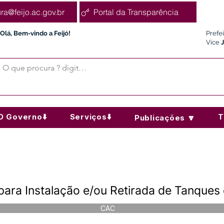
ura@feijo.ac.gov.br
Portal da Transparência
Olá, Bem-vindo a Feijó!
Prefe
Vice
O Governo⬇️
Serviços⬇️
T
Publicações 🔽
para Instalação e/ou Retirada de Tanques
CAC