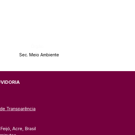
Órgão:
Sec. Meio Ambiente
UVIDORIA
 de Transparência
eijó, Acre, Brasil