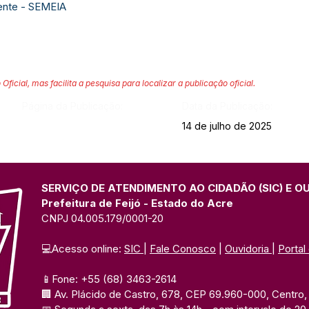
ente - SEMEIA
 Oficial, mas facilita a pesquisa para localizar a publicação oficial.
Página da Publicação:
Data da Publicação:
14 de julho de 2025
SERVIÇO DE ATENDIMENTO AO CIDADÃO (SIC) E O
Prefeitura de Feijó - Estado do Acre
CNPJ 04.005.179/0001-20
💻Acesso online: 
SIC 
| 
Fale Conosco
 | 
Ouvidoria
| 
Portal
📱Fone: +55 (68) 3463-2614 
🏢 Av. Plácido de Castro, 678, CEP 69.960-000, Centro, F