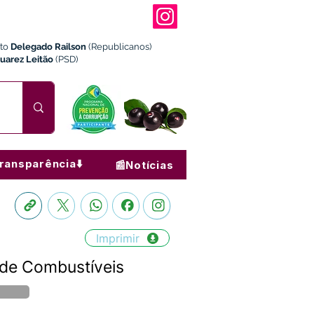
ito
Delegado Railson
(Republicanos)
Juarez Leitão
(PSD)
ransparência⬇️
📰Notícias
Imprimir
 de Combustíveis