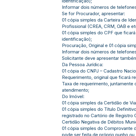
identificação);
Informar dois números de telefones
Se for Procurador, apresentar:
01 cópia simples da Carteira de Id
Profissional (CREA, CRM, OAB e etc.
01 cópia simples do CPF que ficar
identificação);
Procuração, Original e 01 cópia sim
Informar dois números de telefones
Solicitante deve apresentar tamb
Da Pessoa Jurídica:
01 cópia do CNPJ – Cadastro Naciona
Requerimento, original que ficará r
Taxa de requerimento, juntamente 
atendimento;
Do Imóvel:
01 cópia simples da Certidão de Viab
01 cópia simples do Título Definitiv
registrado no Cartório de Registro 
Certidão Negativa de Débitos Munici
01 cópia simples do Comprovante de
pode ser feita de próprio punho ou