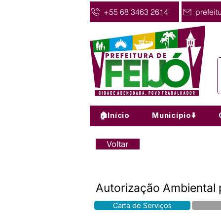
+55 68 3463 2614
prefeit
🏠Início
Município⬇️
Voltar
Autorização Ambiental 
Carta de Serviços