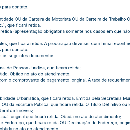
 para contato.
entidade OU da Carteira de Motorista OU da Carteira de Trabalho 
), que ficará retida;
á retida (apresentação obrigatória somente nos casos em que nã
ples, que ficará retida. A procuração deve ser com firma reconhe
 para contato.
ém os seguintes documentos
l de Pessoa Jurídica, que ficará retida;
etido. Obtido no ato do atendimento;
com o comprovante de pagamento, original. A taxa de requeriment
ilidade Urbanística, que ficará retida. Emitida pela Secretaria Mu
o OU da Escritura Pública, que ficará retida. O Título Definitivo ou
Geral de Imóveis;
pal, original que ficará retida. Obtida no ato do atendimento;
 Endereço, que ficará retida OU Declaração de Endereço, origina
 obtida no ato do atendimento.