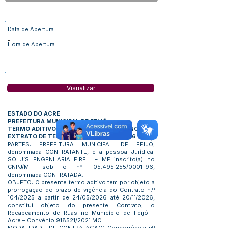
Data de Abertura
-
Hora de Abertura
-
Visualizar
ESTADO DO ACRE
PREFEITURA MUNICIPAL DE FEIJÓ
TERMO ADITIVO PRORROGAÇÃO DE VIGÊNCIA
EXTRATO DE TERMO ADITIVO Nº 002/2026
PARTES: PREFEITURA MUNICIPAL DE FEIJÓ,
denominada CONTRATANTE, e a pessoa Jurídica:
SOLU’S ENGENHARIA EIRELI – ME inscrito(a) no
CNPJ/MF sob o nº.
05.495.255
/0001-96,
denominada CONTRATADA.
OBJETO: O presente termo aditivo tem por objeto a
prorrogação do prazo de vigência do Contrato n.º
104/2025 a partir de 24/05/2026 até 20/11/2026,
constitui objeto do presente Contrato, o
Recapeamento de Ruas no Município de Feijó –
Acre – Convênio 918521/2021 MC.