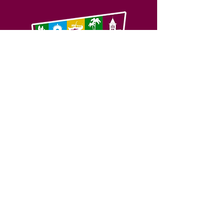
SERVIÇO DE ATENDIMENTO AO 
CIDADÃO (SIC) E OUVIDORIA
Prefeitura de Feijó - Estado do 
Acre
CNPJ 04.005.179/0001-20
💻Acesso online: 
SIC 
| 
Fale Conosco
 | 
Ouvidoria
| 
Portal de Transparência
📱Fone: +55 (68) 3463-2614 
🏢 Av. Plácido de Castro, 678, CEP 
69.960-000, Centro, Feijó, Acre, Brasil
📅 Segunda a sexta, das 7h às 14h 
- 