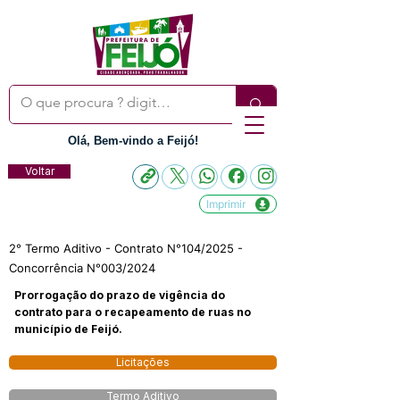
Olá, Bem-vindo a Feijó!
Voltar
Imprimir
2° Termo Aditivo - Contrato N°104/2025 -
Concorrência N°003/2024
Prorrogação do prazo de vigência do
contrato para o recapeamento de ruas no
município de Feijó.
Licitações
Termo Aditivo