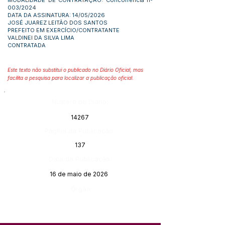
MODALIDADE DE CONTRATAÇÃO: Concorrência nº
003/2024
DATA DA ASSINATURA: 14/05/2026
JOSÉ JUAREZ LEITÃO DOS SANTOS
PREFEITO EM EXERCÍCIO/CONTRATANTE
VALDINEI DA SILVA LIMA
CONTRATADA
Este texto não substitui o publicado no Diário Oficial, mas
facilita a pesquisa para localizar a publicação oficial.
Número do Diário:
14267
Página da Publicação:
137
Data da Publicação:
16 de maio de 2026
Órgão: