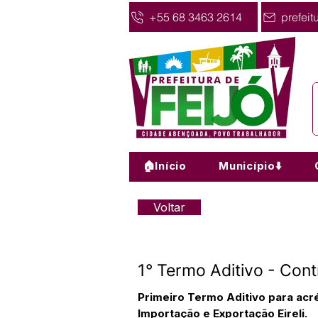
+55 68 3463 2614
prefeit
🏠Início
Município⬇️
Voltar
1° Termo Aditivo - Con
Primeiro Termo Aditivo para ac
Importação e Exportação Eireli.