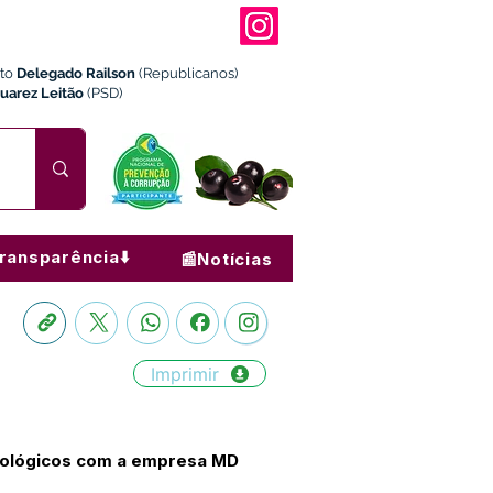
ito
Delegado Railson
(Republicanos)
Juarez Leitão
(PSD)
ransparência⬇️
📰Notícias
Imprimir
ntológicos com a empresa MD