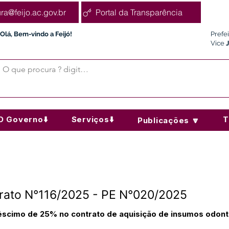
ura@feijo.ac.gov.br
Portal da Transparência
Olá, Bem-vindo a Feijó!
Prefe
Vice
O Governo⬇️
Serviços⬇️
T
Publicações 🔽
trato N°116/2025 - PE N°020/2025
réscimo de 25% no contrato de aquisição de insumos odo