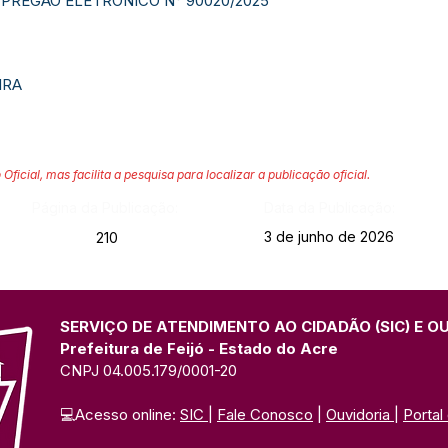
PREGÃO ELETRÔNICO N° 90020/2025
IRA
 Oficial, mas facilita a pesquisa para localizar a publicação oficial.
Página da Publicação:
Data da Publicação:
3 de junho de 2026
210
SERVIÇO DE ATENDIMENTO AO CIDADÃO (SIC) E O
Prefeitura de Feijó - Estado do Acre
CNPJ 04.005.179/0001-20
💻Acesso online: 
SIC 
| 
Fale Conosco
 | 
Ouvidoria
| 
Portal