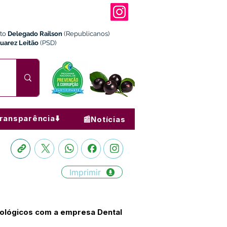
ito
Delegado Railson
(Republicanos)
Juarez Leitão
(PSD)
ransparência⬇️
📰Notícias
Imprimir
tológicos com a empresa Dental