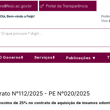
ura@feijo.ac.gov.br
Portal da Transparência
Olá, Bem-vindo a Feijó!
Prefe
Vice
O Governo⬇️
Serviços⬇️
T
Publicações 🔽
trato N°112/2025 - PE N°020/2025
réscimo de 25% no contrato de aquisição de insumos odon