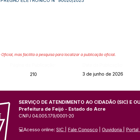
PREGÃO ELETRÔNICO N° 90020/2025
 Oficial, mas facilita a pesquisa para localizar a publicação oficial.
Página da Publicação:
Data da Publicação:
3 de junho de 2026
210
SERVIÇO DE ATENDIMENTO AO CIDADÃO (SIC) E O
Prefeitura de Feijó - Estado do Acre
CNPJ 04.005.179/0001-20
💻Acesso online: 
SIC 
| 
Fale Conosco
 | 
Ouvidoria
| 
Portal