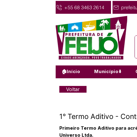
+55 68 3463 2614
prefeit
🏠Início
Município⬇️
Voltar
1° Termo Aditivo - Con
Primeiro Termo Aditivo para ac
Universo Ltda.