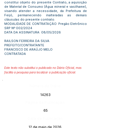
constitui objeto do presente Contrato, a aquisição
de Material de Consumo (Água mineral e vasilhame),
visando atender a necessidade, da Prefeitura de
Feijó, permanecendo inalteradas as demais
cláusulas do presente contrato.
MODALIDADE DE CONTRATAÇÃO: Pregão Eletrônico
SRP Nº 002/2024
DATA DA ASSINATURA: 08/05/2026
RAILSON FERREIRA DA SILVA
PREFEITO/CONTRATANTE
FRANCISCO DE ARAÚJO MELO
CONTRATADA
Este texto não substitui o publicado no Diário Oficial, mas
facilita a pesquisa para localizar a publicação oficial.
Número do Diário:
14263
Página da Publicação:
65
Data da Publicação:
12 de maio de 2026