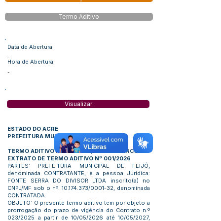
Termo Aditivo
Data de Abertura
-
Hora de Abertura
-
Visualizar
ESTADO DO ACRE
PREFEITURA MUNICIPAL DE FEIJÓ
TERMO ADITIVO PRORROGAÇÃO DE VIGÊNCIA
EXTRATO DE TERMO ADITIVO Nº 001/2026
PARTES: PREFEITURA MUNICIPAL DE FEIJÓ,
denominada CONTRATANTE, e a pessoa Jurídica:
FONTE SERRA DO DIVISOR LTDA inscrito(a) no
CNPJ/MF sob o nº.
10.174.373
/0001-32, denominada
CONTRATADA.
OBJETO: O presente termo aditivo tem por objeto a
prorrogação do prazo de vigência do Contrato n.º
023/2025 a partir de 10/05/2026 até 10/05/2027,