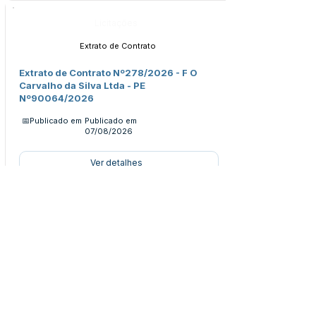
Licitações
Extrato de Contrato
Extrato de Contrato Nº278/2026 - F O
Carvalho da Silva Ltda - PE
Nº90064/2026
📅Publicado em
Publicado em
07/08/2026
Ver detalhes
Licitações
Extrato da Ata
Extrato da Ata Nº194/2026 - Gêneros
Alimentícios - PE 060/2026
📅Publicado em
Publicado em
07/08/2026