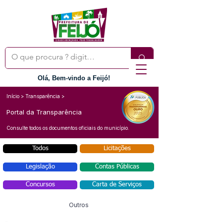
Olá, Bem-vindo a Feijó!
Início > Transparência >
Portal da Transparência
Consulte todos os documentos oficiais do município.
Todos
Licitações
Legislação
Contas Públicas
Concursos
Carta de Serviços
Outros