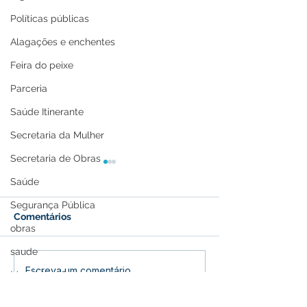
Políticas públicas
Alagações e enchentes
Feira do peixe
Parceria
Saúde Itinerante
Secretaria da Mulher
Secretaria de Obras
Saúde
Segurança Pública
Comentários
obras
saude
Prefeitura de Feijó leva
Feijó se Une e
Escreva um comentário
Memória e Cultura
atendimento médico
Caminhada pel
itinerante às famílias
Conscientizaçã