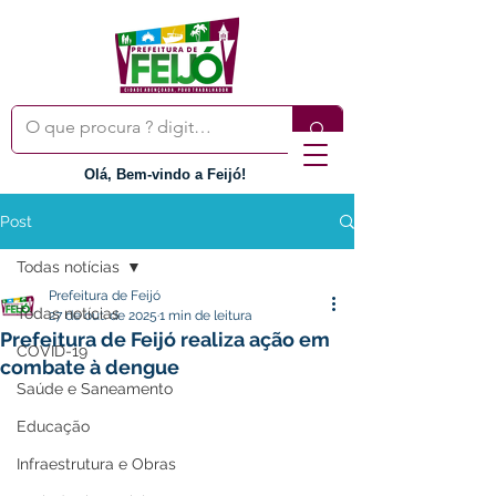
Olá, Bem-vindo a Feijó!
Post
Todas notícias
Prefeitura de Feijó
Todas notícias
27 de out. de 2025
1 min de leitura
Prefeitura de Feijó realiza ação em
COVID-19
combate à dengue
Saúde e Saneamento
Educação
Infraestrutura e Obras