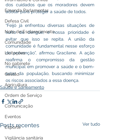
dos cuidados que os moradores devem 
Emenda Parlamentar
adotar para proteger a saúde de todos.
Defesa Civil
“Feijó já enfrentou diversas situações de 
Nota de Esclarecimento
surto de dengue, e nossa prioridade é 
evitar que isso se repita. A união da 
Comunidade
comunidade é fundamental nesse esforço 
Licitações
de prevenção”, afirmou Gracilene. A ação 
reafirma o compromisso da gestão 
No gabinete
municipal em promover a saúde e o bem-
estar da população, buscando minimizar 
Gestão
os riscos associados a essa doença.
Agricultura
Saúde e Saneamento
Ordem de Serviço
Comunicação
Eventos
Ver tudo
Posts recentes
Esporte
Vigilância sanitária