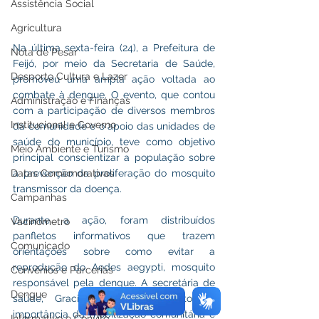
Assistência Social
Agricultura
Na última sexta-feira (24), a Prefeitura de 
Nota de Pesar
Feijó, por meio da Secretaria de Saúde, 
Desporto Cultura e Lazer
promoveu uma ampla ação voltada ao 
combate à dengue. O evento, que contou 
Administração e Finanças
com a participação de diversos membros 
Institucional e Governo
da comunidade e o apoio das unidades de 
saúde do município, teve como objetivo 
Meio Ambiente e Turismo
principal conscientizar a população sobre 
Datas Comemorativas
a prevenção da proliferação do mosquito 
transmissor da doença.
Campanhas
Durante a ação, foram distribuídos 
Vacinômetro
panfletos informativos que trazem 
Comunicado
orientações sobre como evitar a 
reprodução do Aedes aegypti, mosquito 
Convênios e Parcerias
responsável pela dengue. A secretária de 
Dengue
saúde, Gracilene Freitas, ressaltou a 
importância da mobilização comunitária e 
Informativo e Convite