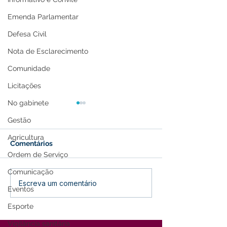
Emenda Parlamentar
Defesa Civil
Nota de Esclarecimento
Comunidade
Licitações
No gabinete
Gestão
Agricultura
Comentários
Ordem de Serviço
Comunicação
Lançamento do 27º
Parabéns, Acre!
Escreva um comentário
Eventos
Festival do Açaí
de conquistas 
promete agitar Feijó
esperança
Esporte
Vigilância sanitária