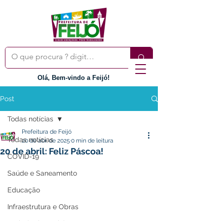
Olá, Bem-vindo a Feijó!
Post
Todas notícias
Prefeitura de Feijó
Todas notícias
20 de abr. de 2025
0 min de leitura
20 de abril: Feliz Páscoa!
COVID-19
Saúde e Saneamento
Educação
Infraestrutura e Obras