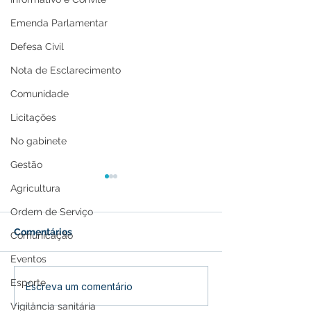
Emenda Parlamentar
Defesa Civil
Nota de Esclarecimento
Comunidade
Licitações
No gabinete
Gestão
Agricultura
Ordem de Serviço
Comentários
Comunicação
Eventos
Esporte
Parabéns, Acre! 64 anos
12 de junho: Fel
Escreva um comentário
de conquistas e
dos Namorados
Vigilância sanitária