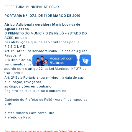
PREFEITURA MUNICIPAL DE FEIJÓ
PORTARIA Nº. 072, DE 11 DE MARÇO DE 2019.
Atribui Adicional a servidora Maria Lucinda de
Aguiar Passos
O PREFEITO DO MUNICÍPIO DE FEIJÓ – ESTADO DO
ACRE, no uso
das atribuições que lhe são conferidas por Lei:
R E S O L V E
Art. 1º - Atribuir à servidora Maria Lucinda de Aguiar
Passos nº
216.458.302-49
, um adicional de 30%, sobre seus
vencimentos, de
acordo com o artigo 22, da Lei Municipal Nº 217, de
16/05/2001.
Art. 2º Esta Portaria entra em vigor na data de sua
publicação, revogadas
as disposições em contrário.
Registre-se, publique-se e cumpra-se.
Gabinete do Prefeito de Feijó- Acre, 11 de março de
2019.
Kiefer Roberto Cavalcante Lima
Prefeito de Feijó
Este texto não substitui o publicado no Diário Oficial, mas