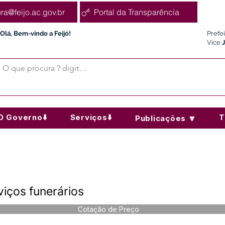
ura@feijo.ac.gov.br
Portal da Transparência
Olá, Bem-vindo a Feijó!
Prefe
Vice
O Governo⬇️
Serviços⬇️
T
Publicações 🔽
iços funerários
Cotação de Preço