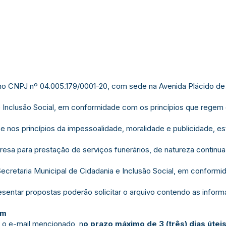
o CNPJ nº 04.005.179/0001-20, com sede na Avenida Plácido de 
e Inclusão Social, em conformidade com os princípios que regem o
se nos princípios da impessoalidade, moralidade e publicidade, e
a para prestação de serviços funerários, de natureza continua 
 Secretaria Municipal de Cidadania e Inclusão Social, em confor
entar propostas poderão solicitar o arquivo contendo as infor
om
 o e-mail mencionado, n
o prazo máximo de 3 (três) dias útei