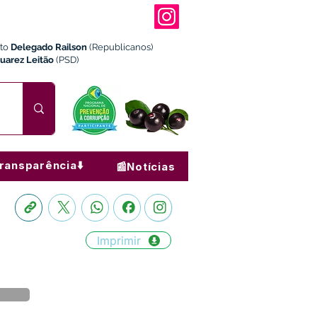
ito
Delegado Railson
(Republicanos)
Juarez Leitão
(PSD)
ransparência⬇️
📰Notícias
Imprimir