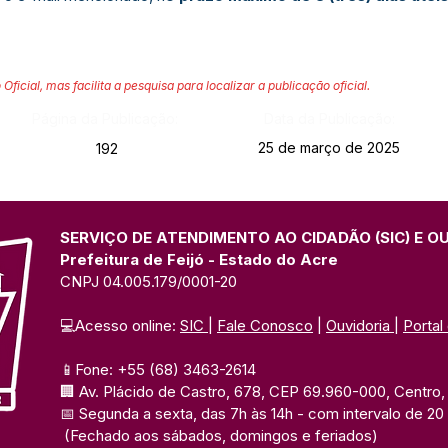
 Oficial, mas facilita a pesquisa para localizar a publicação oficial.
Página da Publicação:
Data da Publicação:
25 de março de 2025
192
SERVIÇO DE ATENDIMENTO AO CIDADÃO (SIC) E O
Prefeitura de Feijó - Estado do Acre
CNPJ 04.005.179/0001-20
💻Acesso online: 
SIC 
| 
Fale Conosco
 | 
Ouvidoria
| 
Portal
📱Fone: +55 (68) 3463-2614 
🏢 Av. Plácido de Castro, 678, CEP 69.960-000, Centro, F
📅 Segunda a sexta, das 7h às 14h 
- com intervalo de 20
(Fechado aos sábados, domingos e feriados)