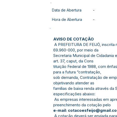
Data de Abertura
-
Hora de Abertura
-
AVISO DE COTAÇÃO
A PREFEITURA DE FEIJÓ, inscrita n
69.960-000, por meio da
Secretaria Municipal de Cidadania 
art. 37, caput, da Cons
tituição Federal de 1988, com ênfa
para a futura “contratação,
sob demanda, Contratação de empres
objetivando atender as
famílias de baixa renda através da
especificações abaixo:
As empresas interessadas em apres
preenchimento da cotação pelo
e-mail:
cotacoesfeijo@gmail.c
A cotação deverá ser enviada para