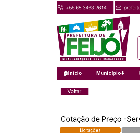
+55 68 3463 2614
prefeit
🏠Início
Município⬇️
Voltar
Cotação de Preço -Serv
Licitações