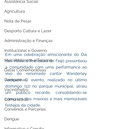
Assistência Social
Agricultura
Nota de Pesar
Desporto Cultura e Lazer
Administração e Finanças
Institucional e Governo
Em uma celebração emocionante do Dia 
Meio Ambiente e Turismo
das Mães, a Prefeitura de Feijó presenteou 
a comunidade com uma performance ao 
Datas Comemorativas
vivo do renomado cantor Wanderley 
Andrade. O evento, realizado no último 
Campanhas
domingo (12) no parque municipal, atraiu 
Vacinômetro
um público recorde, consolidando-se 
como um dos maiores e mais memoráveis 
Comunicado
festejos da cidade.
Convênios e Parcerias
Dengue
Informativo e Convite