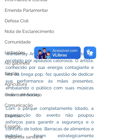
Emenda Parlamentar
Defesa Civil
Nota de Esclarecimento
Comunidade
Licitações
Wanderley Andrade subiu ao palco às 21h, 
recebido por aplausos calorosos. O artista, 
No gabinete
conhecido por sua energia contagiante e 
Gestão
hits da brega pop, fez questão de dedicar 
sua performance às mães presentes, 
Agricultura
embalando o público com suas músicas 
Ordem de Serviço
mais conhecidas.
Comunicação
Com o parque completamente lotado, a 
organização do evento não poupou 
Eventos
esforços para garantir a segurança e o 
Esporte
conforto de todos. Barracas de alimentos e 
bebidas foram estrategicamente 
Vigilância sanitária