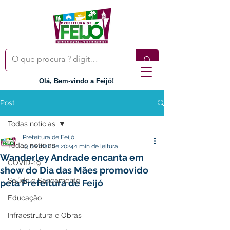
Olá, Bem-vindo a Feijó!
Post
Todas notícias
Prefeitura de Feijó
Todas notícias
13 de mai. de 2024
1 min de leitura
Wanderley Andrade encanta em
COVID-19
show do Dia das Mães promovido
Saúde e Saneamento
pela Prefeitura de Feijó
Educação
Infraestrutura e Obras