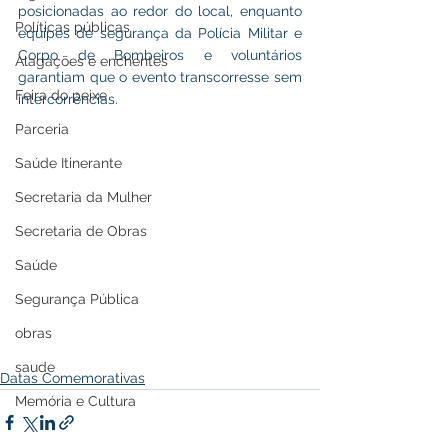
posicionadas ao redor do local, enquanto 
Políticas públicas
equipes de segurança da Polícia Militar e 
Corpo de Bombeiros e voluntários 
Alagações e enchentes
garantiam que o evento transcorresse sem 
Feira do peixe
intercorrências.
Parceria
Saúde Itinerante
Secretaria da Mulher
Secretaria de Obras
Saúde
Segurança Pública
obras
saude
Datas Comemorativas
Memória e Cultura