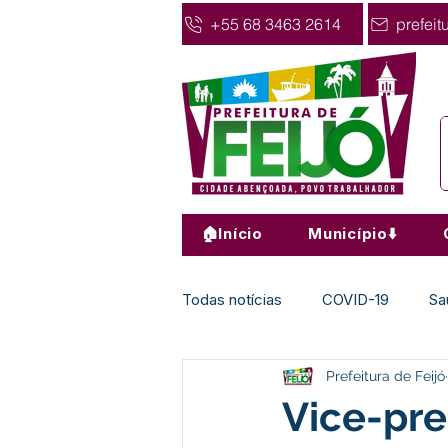
+55 68 3463 2614
prefeit
🏠Início
Município⬇️
Todas notícias
COVID-19
Sa
Prefeitura de Feijó
Agricultura
Nota de Pesar
Vice-pre