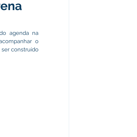
rena
omunicado
fesa Civil
ndo agenda na 
 acompanhar o 
er construído 
ricultura