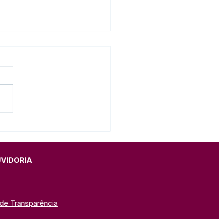
eitura e SEME realizam
ação do Programa
eira Infância 2026 na
C
UVIDORIA
 de Transparência