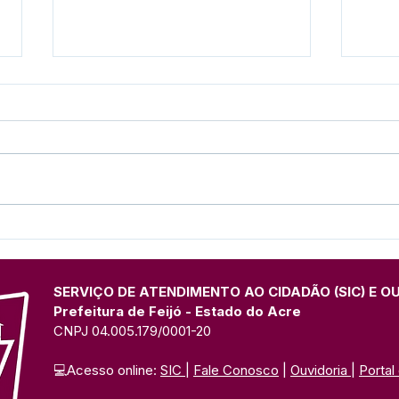
Presença marcante: Espaço
Pref
institucional da Prefeitura
form
de Feijó divulga Festival do
Prim
Açaí na Expo Juruá
UFA
SERVIÇO DE ATENDIMENTO AO CIDADÃO (SIC) E O
Prefeitura de Feijó - Estado do Acre
CNPJ 04.005.179/0001-20
💻Acesso online: 
SIC 
| 
Fale Conosco
 | 
Ouvidoria
| 
Portal