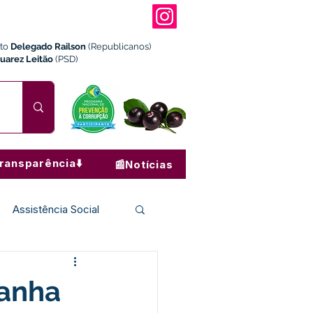
ito
Delegado Railson
(Republicanos)
Juarez Leitão
(PSD)
ransparência⬇️
📰Notícias
Assistência Social
Institucional e Governo
panha