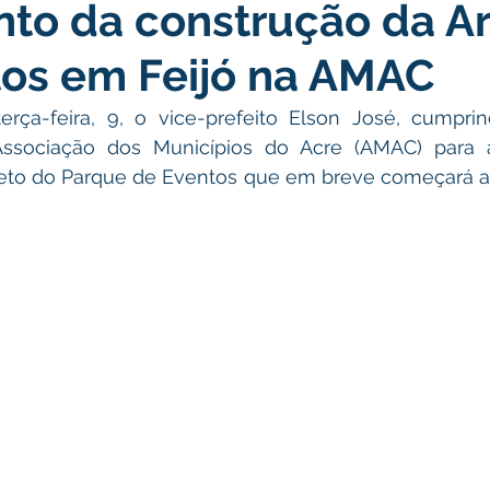
to da construção da A
atas Comemorativas
Campanhas
Vacinômetro
C
tos em Feijó na AMAC
gue
Informativo e Convite
Emenda Parlamentar
De
rça-feira, 9, o vice-prefeito Elson José, cumpri
a Associação dos Municípios do Acre (AMAC) para
to do Parque de Eventos que em breve começará a s
munidade
Licitações
No gabinete
Gestão
Ag
ação
Eventos
Esporte