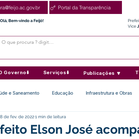
ura@feijo.ac.gov.br
Portal da Transparência
Olá, Bem-vindo a Feijó!
Prefe
Vice
O Governo⬇️
Serviços⬇️
T
Publicações 🔽
úde e Saneamento
Educação
Infraestrutura e Obras
8 de fev. de 2022
1 min de leitura
Desporto Cultura e Lazer
Administração e Finanças
feito Elson José acom