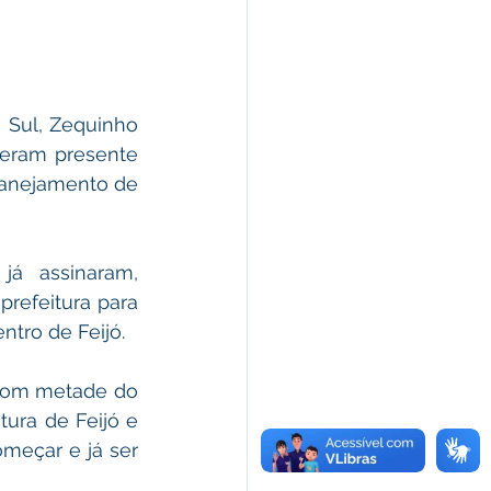
 Sul, Zequinho 
eram presente 
lanejamento de 
já  assinaram, 
refeitura para 
ntro de Feijó.
com metade do 
tura de Feijó e 
eçar e já ser 