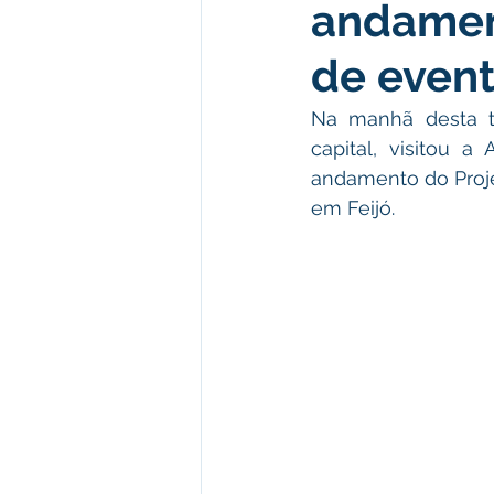
andamen
Meio Ambiente e Turismo
D
de even
Convênios e Parcerias
Den
Na manhã desta te
capital, visitou 
andamento do Proje
Nota de Esclarecimento
Co
em Feijó. 
Ordem de Serviço
Comunic