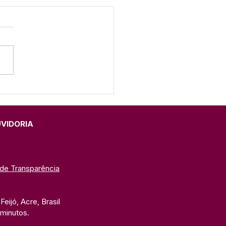
eitura e SEME realizam
ação do Programa
eira Infância 2026 na
C
UVIDORIA
 de Transparência
eijó, Acre, Brasil
 minutos. 