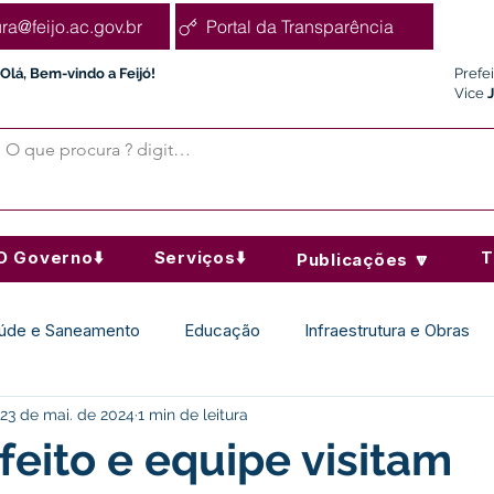
ura@feijo.ac.gov.br
Portal da Transparência
Olá, Bem-vindo a Feijó!
Prefe
Vice
O Governo⬇️
Serviços⬇️
T
Publicações 🔽
úde e Saneamento
Educação
Infraestrutura e Obras
23 de mai. de 2024
1 min de leitura
Desporto Cultura e Lazer
Administração e Finanças
feito e equipe visitam