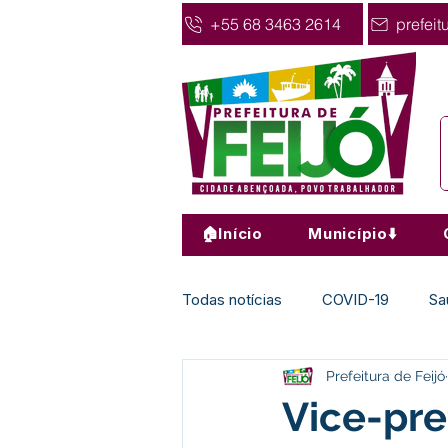
+55 68 3463 2614
prefeit
🏠Início
Município⬇️
Todas notícias
COVID-19
Sa
Prefeitura de Feijó
Agricultura
Nota de Pesar
Vice-pre