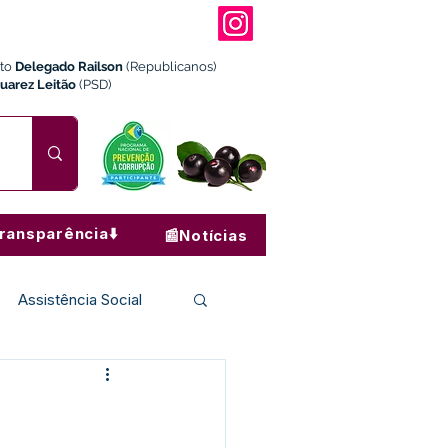
ito
Delegado Railson
(Republicanos)
Juarez Leitão
(PSD)
ransparência⬇️
📰Notícias
Assistência Social
Institucional e Governo