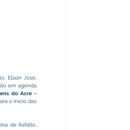
o, Elson José, 
tão em agenda 
ns do Acre - 
a o início das 
a de Asfalto, 