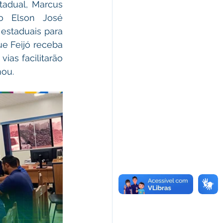
adual, Marcus 
o Elson José 
estaduais para 
e Feijó receba 
as facilitarão 
mou.