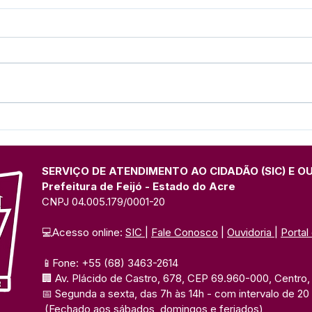
Presença marcante: Espaço
Pref
institucional da Prefeitura
form
de Feijó divulga Festival do
Prim
Açaí na Expo Juruá
UFA
SERVIÇO DE ATENDIMENTO AO CIDADÃO (SIC) E O
Prefeitura de Feijó - Estado do Acre
CNPJ 04.005.179/0001-20
💻Acesso online: 
SIC 
| 
Fale Conosco
 | 
Ouvidoria
| 
Portal
📱Fone: +55 (68) 3463-2614 
🏢 Av. Plácido de Castro, 678, CEP 69.960-000, Centro, F
📅 Segunda a sexta, das 7h às 14h 
- com intervalo de 20
(Fechado aos sábados, domingos e feriados)