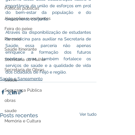
importância da união de esforços em prol 
Políticas públicas
do bem-estar da população e do 
Alagações e enchentes
crescimento conjunto. 
Feira do peixe
Através da disponibilização de estudantes 
de medicina para auxiliar na Secretaria de 
Parceria
Saúde, essa parceria não apenas 
Saúde Itinerante
enriquece a formação dos futuros 
médicos, mas também fortalece os 
Secretaria da Mulher
serviços de saúde e a qualidade de vida 
Secretaria de Obras
dos cidadãos de Feijó e região.
Saúde e Saneamento
Saúde
Segurança Pública
obras
saude
Ver tudo
Posts recentes
Memória e Cultura