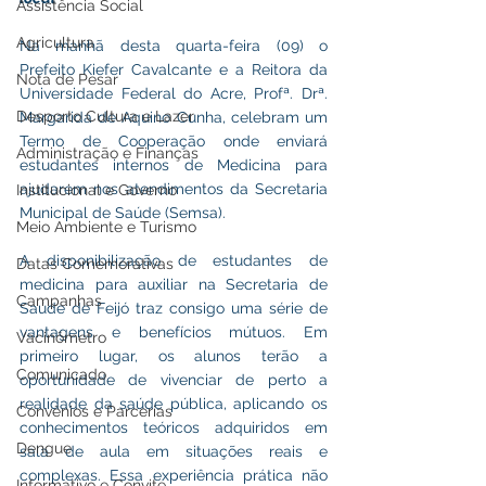
Assistência Social
Agricultura
Na manhã desta quarta-feira (09) o 
Prefeito Kiefer Cavalcante e a Reitora da 
Nota de Pesar
Universidade Federal do Acre, Profª. Drª. 
Desporto Cultura e Lazer
Margarida de Aquino Cunha, celebram um 
Termo de Cooperação onde enviará 
Administração e Finanças
estudantes internos de Medicina para 
ajudarem nos atendimentos da Secretaria 
Institucional e Governo
Municipal de Saúde (Semsa).
Meio Ambiente e Turismo
A disponibilização de estudantes de 
Datas Comemorativas
medicina para auxiliar na Secretaria de 
Campanhas
Saúde de Feijó traz consigo uma série de 
vantagens e benefícios mútuos. Em 
Vacinômetro
primeiro lugar, os alunos terão a 
Comunicado
oportunidade de vivenciar de perto a 
realidade da saúde pública, aplicando os 
Convênios e Parcerias
conhecimentos teóricos adquiridos em 
Dengue
sala de aula em situações reais e 
complexas. Essa experiência prática não 
Informativo e Convite