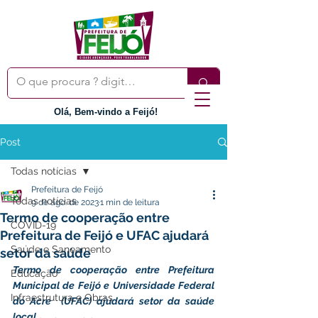
Olá, Bem-vindo a Feijó!
Post
Todas notícias
Prefeitura de Feijó
Todas notícias
9 de ago. de 2023
1 min de leitura
Termo de cooperação entre
COVID-19
Prefeitura de Feijó e UFAC ajudará
Saúde e Saneamento
setor da saúde
Termo de cooperação entre Prefeitura 
Educação
Municipal de Feijó e Universidade Federal 
Infraestrutura e Obras
do Acre  (UFAC) ajudará setor da saúde 
local