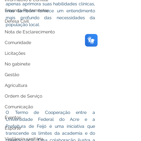
apenas aprimora suas habilidades clínicas, 
Emenda Parlamentar
mas também fornece um entendimento 
mais profundo das necessidades da 
Defesa Civil
população local.
Nota de Esclarecimento
Comunidade
Licitações
No gabinete
Gestão
Agricultura
Ordem de Serviço
Comunicação
O Termo de Cooperação entre a 
Eventos
Universidade Federal do Acre e a 
Prefeitura de Feijó é uma iniciativa que 
Esporte
transcende os limites da academia e do 
Vigilância sanitária
governo local. Essa colaboração ilustra a 