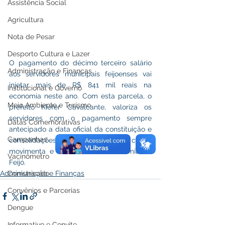
Assistência Social
Agricultura
Nota de Pesar
Desporto Cultura e Lazer
O pagamento do décimo terceiro salário 
Administração e Finanças
aos servidores municipais feijoenses vai 
injetar mais de R$ 841 mil reais na 
Institucional e Governo
economia neste ano. Com esta parcela, o 
Meio Ambiente e Turismo
prefeito Kiefer Cavalcante, valoriza os 
servidores com o pagamento sempre 
Datas Comemorativas
antecipado a data oficial da constituição e 
Campanhas
consolidações trabalhistas, bem como, 
movimenta e comércio e a economia de 
Vacinômetro
Feijó.
Comunicado
Administração e Finanças
Convênios e Parcerias
Dengue
Informativo e Convite