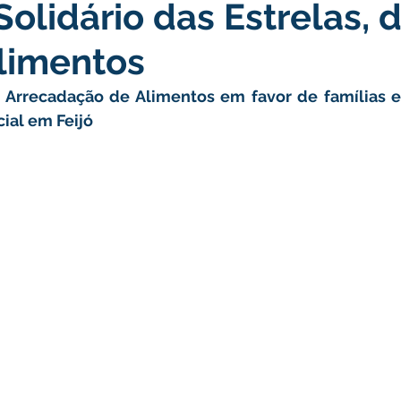
Solidário das Estrelas, 
atas Comemorativas
Campanhas
Vacinômetro
C
limentos
gue
Informativo e Convite
Emenda Parlamentar
De
- Arrecadação de Alimentos em favor de famílias e
ial em Feijó
munidade
Licitações
No gabinete
Gestão
Ag
ação
Eventos
Esporte