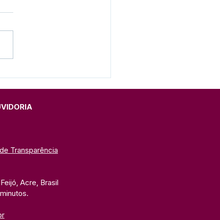
e junho: Feliz Dia dos
orados!
UVIDORIA
 de Transparência
eijó, Acre, Brasil
 minutos. 
br