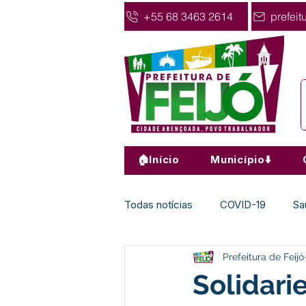
+55 68 3463 2614
prefeit
🏠Início
Município⬇️
Todas notícias
COVID-19
Sa
Prefeitura de Feijó
Agricultura
Nota de Pesar
Solidari