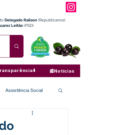
ito
Delegado Railson
(Republicanos)
Juarez Leitão
(PSD)
ransparência⬇️
📰Notícias
Assistência Social
Institucional e Governo
 do