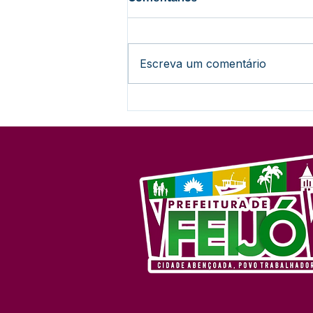
Escreva um comentário
Lançamento do 27º Festival
do Açaí promete agitar
Feijó