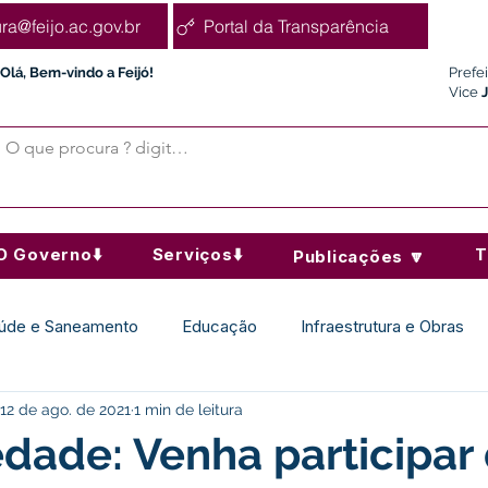
ura@feijo.ac.gov.br
Portal da Transparência
Olá, Bem-vindo a Feijó!
Prefe
Vice
O Governo⬇️
Serviços⬇️
T
Publicações 🔽
úde e Saneamento
Educação
Infraestrutura e Obras
12 de ago. de 2021
1 min de leitura
Desporto Cultura e Lazer
Administração e Finanças
edade: Venha participar