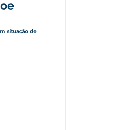
doe
omunicado
fesa Civil
m situação de 
ricultura