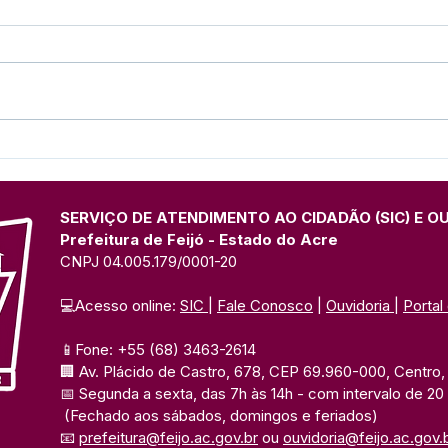
Parabéns, Acre! 64 anos de
12 d
conquistas e esperança
Nam
SERVIÇO DE ATENDIMENTO AO CIDADÃO (SIC) E O
Prefeitura de Feijó - Estado do Acre
CNPJ 04.005.179/0001-20
💻Acesso online: 
SIC 
| 
Fale Conosco
 | 
Ouvidoria
| 
Portal
📱Fone: +55 (68) 3463-2614 
🏢 Av. Plácido de Castro, 678, CEP 69.960-000, Centro, F
📅 Segunda a sexta, das 7h às 14h 
- com intervalo de 20
(Fechado aos sábados, domingos e feriados)
📧 
prefeitura@feijo.ac.gov.br
 ou 
ouvidoria@feijo.ac.gov.