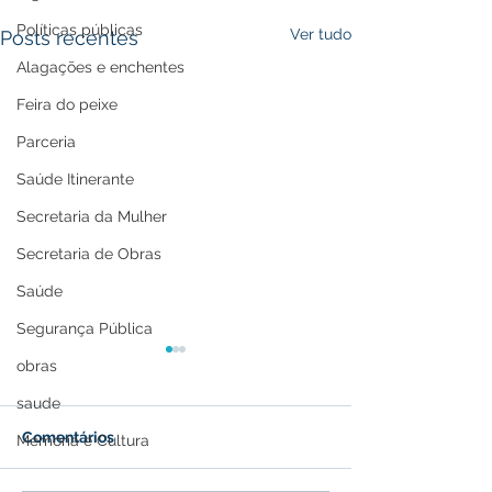
Políticas públicas
Ver tudo
Posts recentes
Alagações e enchentes
Feira do peixe
Parceria
Saúde Itinerante
Secretaria da Mulher
Secretaria de Obras
Saúde
Segurança Pública
obras
saude
Comentários
Memória e Cultura