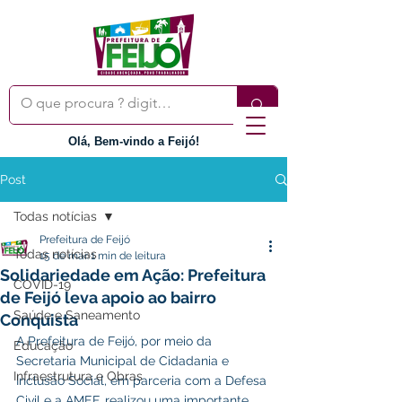
Olá, Bem-vindo a Feijó!
Post
Todas notícias
Prefeitura de Feijó
Todas notícias
15 de mar.
1 min de leitura
Solidariedade em Ação: Prefeitura
COVID-19
de Feijó leva apoio ao bairro
Saúde e Saneamento
Conquista
A Prefeitura de Feijó, por meio da 
Educação
Secretaria Municipal de Cidadania e 
Infraestrutura e Obras
Inclusão Social, em parceria com a Defesa 
Civil e a AMEF, realizou uma importante 