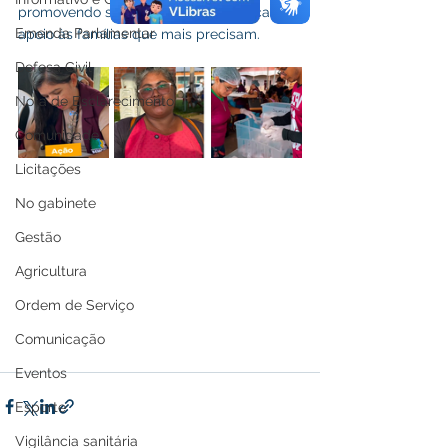
promovendo solidariedade, esperança e 
Emenda Parlamentar
apoio às famílias que mais precisam.
Defesa Civil
Nota de Esclarecimento
Comunidade
Licitações
No gabinete
Gestão
Agricultura
Ordem de Serviço
Comunicação
Eventos
Esporte
Vigilância sanitária