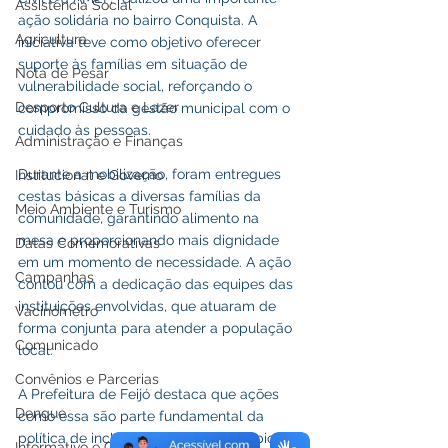
Assistência Social
ação solidária no bairro Conquista. A 
Agricultura
iniciativa teve como objetivo oferecer 
suporte às famílias em situação de 
Nota de Pesar
vulnerabilidade social, reforçando o 
Desporto Cultura e Lazer
compromisso da gestão municipal com o 
cuidado às pessoas.
Administração e Finanças
Durante a mobilização, foram entregues 
Institucional e Governo
cestas básicas a diversas famílias da 
Meio Ambiente e Turismo
comunidade, garantindo alimento na 
mesa e proporcionando mais dignidade 
Datas Comemorativas
em um momento de necessidade. A ação 
Campanhas
contou com a dedicação das equipes das 
instituições envolvidas, que atuaram de 
Vacinômetro
forma conjunta para atender a população 
Comunicado
local.
Convênios e Parcerias
A Prefeitura de Feijó destaca que ações 
Dengue
como essa são parte fundamental da 
política de inclusão social do município, 
Informativo e Convite