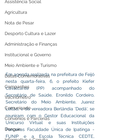
Assistência Social
Agricultura
Nota de Pesar
Desporto Cultura e Lazer
Administração e Finanças
Institucional e Governo
Meio Ambiente e Turismo
Em agenda realizada na prefeitura de Feijó 
Datas Comemorativas
nesta quarta-feira, 6, o prefeito Kiefer 
Campanhas
Cavalcante (PP) acompanhado do 
Secretário de Saúde, Eronildo Cordeiro, 
Vacinômetro
Secretário do Meio Ambiente, Juarez 
Comunicado
Leitão, e da vereadora Berlândia 'Dedâ', se 
reuniram com o Gestor Educacional da 
Convênios e Parcerias
Unicurso Virtual e suas Instituições 
Dengue
Parceiras Faculdade Única de Ipatinga - 
FUNIP e a Escola Técnica CEDTE, 
Informativo e Convite