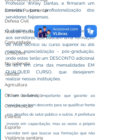
Professor Wirley Dantas, e firmaram um 
convênio para profissionalização dos 
Emenda Parlamentar
servidores feijoenses. 
Defesa Civil
O objetivo do convênio é garantir desconto 
Nota de Esclarecimento
aos servidores que buscam uma formação 
Comunidade
de nível técnico ou curso superior ou até 
mesmo especialização - pós-graduação, 
Licitações
onde estes terão um DESCONTO adicional 
No gabinete
de 10% em cima das mensalidades EM 
QUALQUER CURSO, que desejarem 
Gestão
realizar nessas instituições.
Agricultura
Ordem de Serviço
"É um convênio importante que garante ao 
servidor um bom desconto para se qualificar frente 
Comunicação
aos desafios do setor público e outros. A prefeitura 
Eventos
investe em capacitação, mas as vezes o próprio 
Esporte
servidor tem que buscar sua formação que não 
Vigilância sanitária