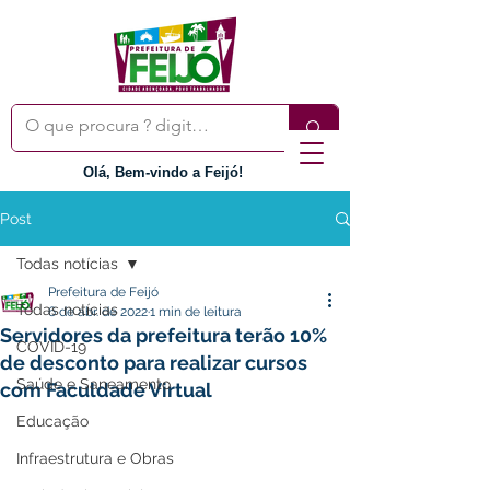
Olá, Bem-vindo a Feijó!
Post
Todas notícias
Prefeitura de Feijó
Todas notícias
6 de abr. de 2022
1 min de leitura
Servidores da prefeitura terão 10%
COVID-19
de desconto para realizar cursos
Saúde e Saneamento
com Faculdade Virtual
Educação
Infraestrutura e Obras