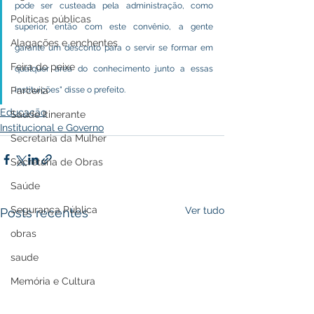
pode ser custeada pela administração, como 
Políticas públicas
superior, então com este convênio, a gente 
Alagações e enchentes
garante um desconto para o servir se formar em 
Feira do peixe
qualquer área do conhecimento junto a essas 
Parceria
instituições" disse o prefeito.
Educação
Saúde Itinerante
Institucional e Governo
Secretaria da Mulher
Secretaria de Obras
Saúde
Segurança Pública
Ver tudo
Posts recentes
obras
saude
Memória e Cultura