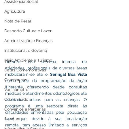
Assistência Social
Agricultura
Nota de Pesar
Desporto Cultura e Lazer
Administração e Finanças
Institucional e Governo
Meio Ambiente e Turismo
Durante uma semana intensa de 
atividades, profissionais de diversas áreas 
Datas Comemorativas
mobilizaram-se até o 
Seringal Boa Vista 
Campanhas
como parte da programação da Ação 
Itinerante oferecendo desde consultas 
Vacinômetro
médicas e atendimentos odontológicos até 
Comunicado
atividades lúdicas para as crianças. O 
programa é uma resposta direta às 
Convênios e Parcerias
dificuldades enfrentadas pela população 
local, que, devido à sua localização 
Dengue
remota, tem acesso limitado a serviços 
Informativo e Convite