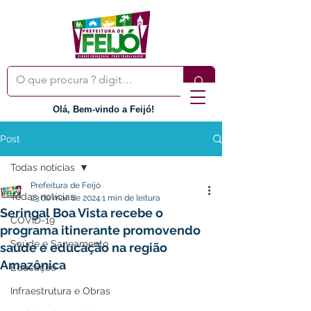
Olá, Bem-vindo a Feijó!
Post
Todas notícias
Prefeitura de Feijó
Todas notícias
23 de mar. de 2024
1 min de leitura
Seringal Boa Vista recebe o
COVID-19
programa itinerante promovendo
Saúde e Saneamento
saúde e educação na região
Amazônica
Educação
Infraestrutura e Obras