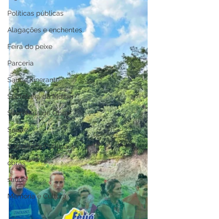
Políticas públicas
Alagações e enchentes
Feira do peixe
Parceria
Saúde Itinerante
Secretaria da Mulher
Secretaria de Obras
Saúde
Segurança Pública
obras
saude
Memória e Cultura