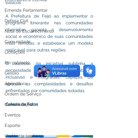
básicos.
Emenda Parlamentar
A Prefeitura de Feijó ao implementar o 
Defesa Civil
programa Itinerante nas comunidades 
ribeirinhas garante o desenvolvimento 
Nota de Esclarecimento
social e econômico de suas comunidades 
Comunidade
mais remotas e estabelece um modelo 
replicável para outras regiões. 
Licitações
No gabinete
O sucesso da iniciativa sublinha a 
necessidade de políticas públicas 
Gestão
inclusivas e integradas, capazes de 
Agricultura
abordar as complexidades e desafios 
enfrentados por comunidades isoladas.
Ordem de Serviço
Galeria de Fotos
Comunicação
Eventos
Esporte
Vigilância sanitária