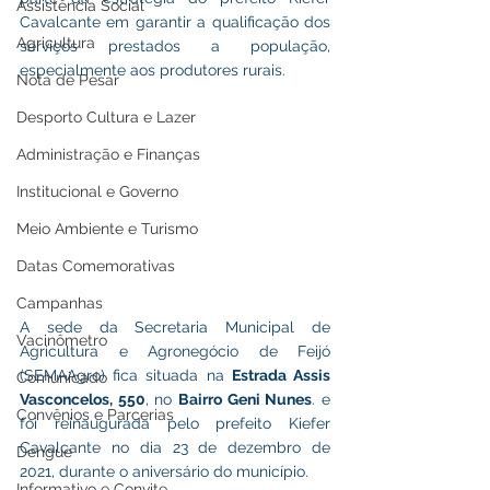
Assistência Social
Cavalcante em garantir a qualificação dos 
Agricultura
serviços prestados a população, 
especialmente aos produtores rurais.
Nota de Pesar
Desporto Cultura e Lazer
Administração e Finanças
Institucional e Governo
Meio Ambiente e Turismo
Datas Comemorativas
Campanhas
A sede da Secretaria Municipal de 
Vacinômetro
Agricultura e Agronegócio de Feijó 
(SEMAAgro) fica situada na 
Estrada Assis 
Comunicado
Vasconcelos, 550
, no 
Bairro Geni Nunes
. e 
Convênios e Parcerias
foi reinaugurada pelo prefeito Kiefer 
Cavalcante no dia 23 de dezembro de 
Dengue
2021, durante o aniversário do município. 
Informativo e Convite