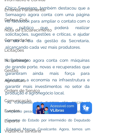
Chico Severiano, também destacou que a 
Emenda Parlamentar
Semaagro agora conta com uma página 
Defesa Civil
no facebook para ampliar o contato com o 
seu público que poderá realizar 
Nota de Esclarecimento
solicitações, sugestões e críticas, e ajudar 
Comunidade
no dia a dia da gestão da Secretaria, 
alcançando cada vez mais produtores. 
Licitações
No gabinete
A Semaagro agora conta com máquinas 
de grande porte, novas e recuperadas que 
Gestão
garantiram ainda mais força para 
alavancar a economia na infraestrutura e 
Agricultura
garantir mais investimentos no setor da 
Ordem de Serviço
produção e agronegócio local.
Comunicação
"As conquistas que tivemos são graças ao 
Eventos
empenho pessoal do Prefeito Kiefer Cavalcante, 
Governo do Estado por intermédio do Deputado 
Esporte
Estadual Marcus Cavalcante. Agora, temos um 
Vigilância sanitária