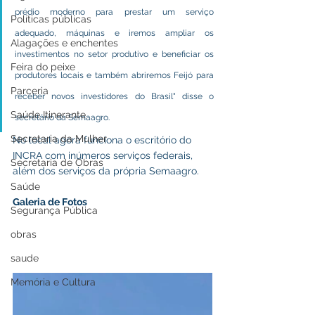
prédio moderno para prestar um serviço 
Políticas públicas
adequado, máquinas e iremos ampliar os 
Alagações e enchentes
investimentos no setor produtivo e beneficiar os 
Feira do peixe
produtores locais e também abriremos Feijó para 
Parceria
receber novos investidores do Brasil" disse o 
Saúde Itinerante
secretário da Semaagro.
Secretaria da Mulher
No local agora funciona o escritório do 
INCRA com inúmeros serviços federais, 
Secretaria de Obras
além dos serviços da própria Semaagro. 
Saúde
Galeria de Fotos
Segurança Pública
obras
saude
Memória e Cultura