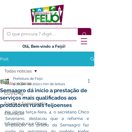
Olá, Bem-vindo a Feijó!
Post
Todas notícias
Prefeitura de Feijó
Todas notícias
4 de jan. de 2022
1 min de leitura
Semaagro dá início a prestação de
COVID-19
serviços mais qualificados aos
Saúde e Saneamento
produtores rurais feijoenses
Na última terça-feira, 4, o secretário Chico 
Educação
Severiano, destacou que a reforma e 
Infraestrutura e Obras
ampliação do prédio da Semaagro faz 
parte da estratégia do prefeito Kiefer 