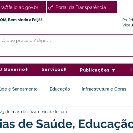
ura@feijo.ac.gov.br
Portal da Transparência
Olá, Bem-vindo a Feijó!
Prefe
Vice
O Governo⬇️
Serviços⬇️
T
Publicações 🔽
úde e Saneamento
Educação
Infraestrutura e Obras
23 de mar. de 2024
1 min de leitura
Desporto Cultura e Lazer
Administração e Finanças
ias de Saúde, Educação