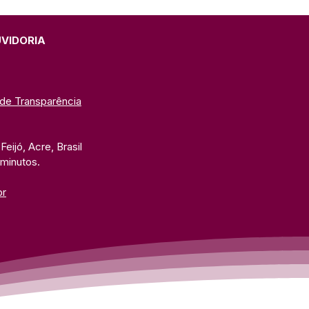
 Conscientização e
usão do Autismo
UVIDORIA
 de Transparência
eijó, Acre, Brasil
 minutos. 
br