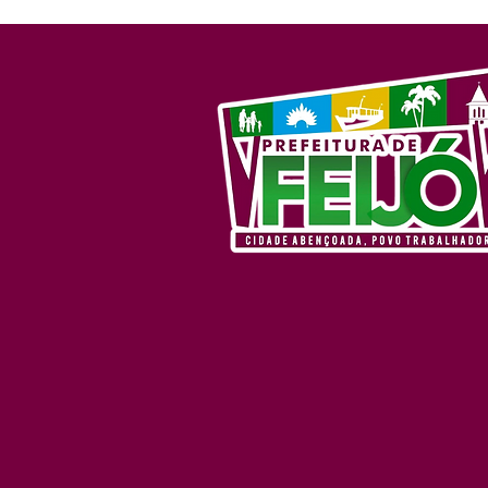
mutirão de serviços em
alusão ao Abril Azul neste
sábado