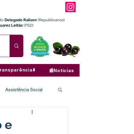
ito
Delegado Railson
(Republicanos)
Juarez Leitão
(PSD)
ransparência⬇️
📰Notícias
Assistência Social
Institucional e Governo
 e