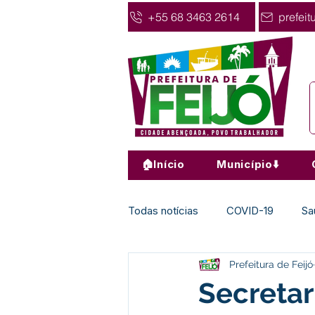
+55 68 3463 2614
prefeit
🏠Início
Município⬇️
Todas notícias
COVID-19
Sa
Prefeitura de Feijó
Agricultura
Nota de Pesar
Secretar