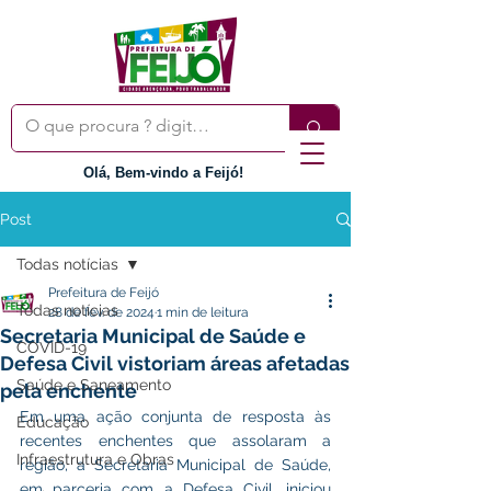
Olá, Bem-vindo a Feijó!
Post
Todas notícias
Prefeitura de Feijó
Todas notícias
28 de fev. de 2024
1 min de leitura
Secretaria Municipal de Saúde e
COVID-19
Defesa Civil vistoriam áreas afetadas
Saúde e Saneamento
pela enchente
Em uma ação conjunta de resposta às 
Educação
recentes enchentes que assolaram a 
Infraestrutura e Obras
região, a Secretaria Municipal de Saúde, 
em parceria com a Defesa Civil, iniciou 