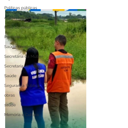
Políticas públicas
Alagações e enchentes
Feira do peixe
Parceria
Saúde Itinerante
Secretaria da Mulher
Secretaria de Obras
Saúde
Segurança Pública
obras
saude
Memória e Cultura