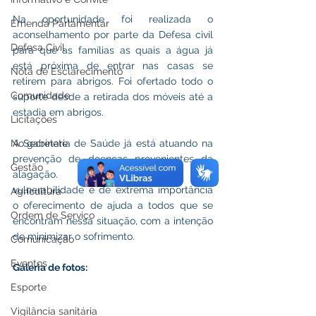
Na oportunidade foi realizada o 
Emenda Parlamentar
aconselhamento por parte da Defesa civil 
Defesa Civil
para que as famílias as quais a água já 
está próxima de entrar nas casas se 
Nota de Esclarecimento
retirem para abrigos. Foi ofertado todo o 
Comunidade
suporte desde a retirada dos móveis até a 
estadia em abrigos. 
Licitações
A Secretaria de Saúde já está atuando na 
No gabinete
prevenção de doenças provenientes da 
Gestão
alagação. Nesse momento de 
vulnerabilidade é de extrema importância 
Agricultura
o oferecimento de ajuda a todos que se 
Ordem de Serviço
encontram nessa situação, com a intenção 
de minimizar o sofrimento.
Comunicação
Eventos
Galeria de fotos:
Esporte
Vigilância sanitária