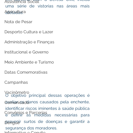
Assistência Social
uma série de vistorias nas áreas mais 
Agricultura
afetadas. 
Nota de Pesar
Desporto Cultura e Lazer
Administração e Finanças
Institucional e Governo
Meio Ambiente e Turismo
Datas Comemorativas
Campanhas
Vacinômetro
O objetivo principal dessas operações é 
avaliar os danos causados pela enchente, 
Comunicado
identificar riscos iminentes à saúde pública 
Convênios e Parcerias
e definir as medidas necessárias para 
prevenir surtos de doenças e garantir a 
Dengue
segurança dos moradores.
Informativo e Convite