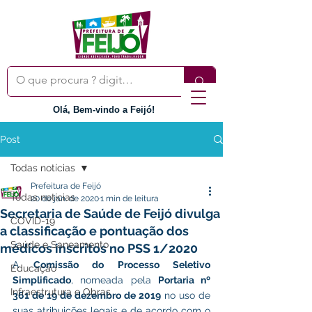
Olá, Bem-vindo a Feijó!
Post
Todas notícias
Prefeitura de Feijó
Todas notícias
20 de jan. de 2020
1 min de leitura
Secretaria de Saúde de Feijó divulga
COVID-19
a classificação e pontuação dos
Saúde e Saneamento
médicos inscritos no PSS 1/2020
A 
Comissão do Processo Seletivo 
Educação
Simplificado
, nomeada pela 
Portaria nº 
Infraestrutura e Obras
361 de 19 de dezembro de 2019
 no uso de 
suas atribuições legais e de acordo com o 