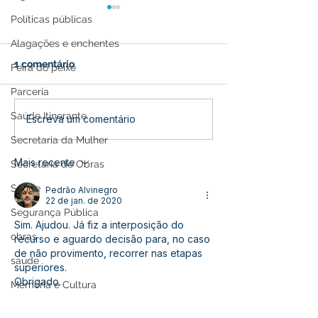
Políticas públicas
Alagações e enchentes
1 comentário
Feira do peixe
Parceria
Saúde Itinerante
Prefeitura de Feijó leva
Feijó se Une e
Escreva um comentário
atendimento médico
Caminhada pel
Secretaria da Mulher
itinerante às famílias
Conscientizaçã
Mais recente
isoladas do Rio Paranã
Inclusão do Au
Secretaria de Obras
do Ouro
Saúde
Pedrão Alvinegro
22 de jan. de 2020
Segurança Pública
Sim. Ajudou. Já fiz a interposição do 
obras
recurso e aguardo decisão para, no caso 
de não provimento, recorrer nas etapas 
saude
superiores.
Obrigado. 
Memória e Cultura
Curtir