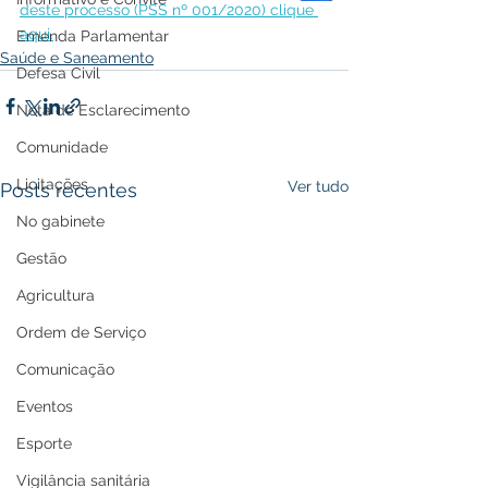
deste processo (PSS nº 001/2020) clique 
aqui.
Emenda Parlamentar
Saúde e Saneamento
Defesa Civil
Nota de Esclarecimento
Comunidade
Licitações
Ver tudo
Posts recentes
No gabinete
Gestão
Agricultura
Ordem de Serviço
Comunicação
Eventos
Esporte
Vigilância sanitária