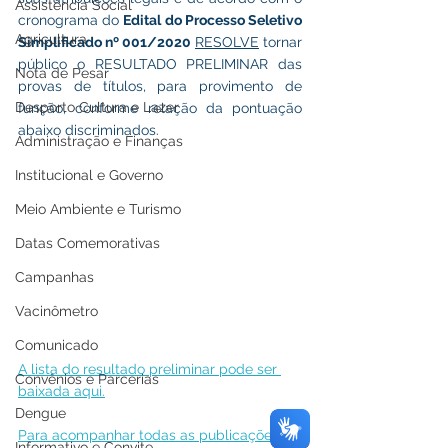
Assistência Social
cronograma do 
Edital do Processo Seletivo 
Agricultura
Simplificado nº 001/2020
RESOLVE
 tornar 
público o RESULTADO PRELIMINAR das 
Nota de Pesar
provas de títulos, para provimento de 
Desporto Cultura e Lazer
função, conforme relação da pontuação 
abaixo discriminados.
Administração e Finanças
Institucional e Governo
Meio Ambiente e Turismo
Datas Comemorativas
Campanhas
Vacinômetro
Comunicado
A lista do resultado preliminar pode ser 
Convênios e Parcerias
baixada aqui.
Dengue
Para acompanhar todas as publicações 
Informativo e Convite