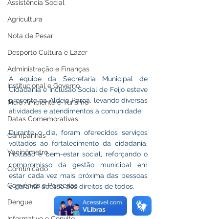
Assistência Social
Agricultura
Nota de Pesar
Desporto Cultura e Lazer
Administração e Finanças
A equipe da Secretaria Municipal de 
Institucional e Governo
Cidadania e Inclusão Social de Feijó esteve 
presente na Aldeia Paroá, levando diversas 
Meio Ambiente e Turismo
atividades e atendimentos à comunidade.
Datas Comemorativas
Durante o dia, foram oferecidos serviços 
Campanhas
voltados ao fortalecimento da cidadania, 
Vacinômetro
inclusão e bem-estar social, reforçando o 
compromisso da gestão municipal em 
Comunicado
estar cada vez mais próxima das pessoas 
Convênios e Parcerias
e garantir acesso aos direitos de todos.
Dengue
Informativo e Convite