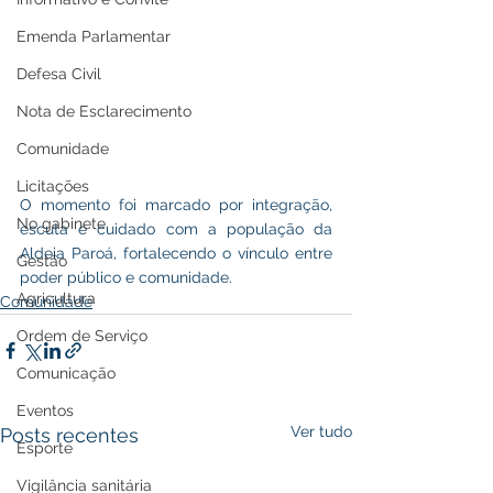
Emenda Parlamentar
Defesa Civil
Nota de Esclarecimento
Comunidade
Licitações
O momento foi marcado por integração, 
No gabinete
escuta e cuidado com a população da 
Aldeia Paroá, fortalecendo o vínculo entre 
Gestão
poder público e comunidade.
Agricultura
Comunidade
Ordem de Serviço
Comunicação
Eventos
Ver tudo
Posts recentes
Esporte
Vigilância sanitária