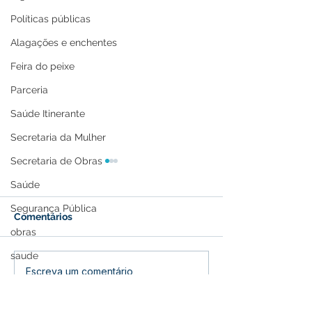
Políticas públicas
Alagações e enchentes
Feira do peixe
Parceria
Saúde Itinerante
Secretaria da Mulher
Secretaria de Obras
Saúde
Segurança Pública
Comentários
obras
saude
Equipe da UBS
Prefeitura apoi
Escreva um comentário
Memória e Cultura
Francisca Xavier
de nova associ
promove ação de saúde
Seringal Porto