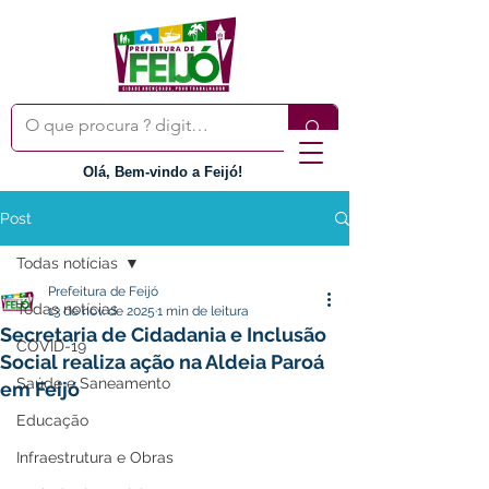
Olá, Bem-vindo a Feijó!
Post
Todas notícias
Prefeitura de Feijó
Todas notícias
13 de nov. de 2025
1 min de leitura
Secretaria de Cidadania e Inclusão
COVID-19
Social realiza ação na Aldeia Paroá
Saúde e Saneamento
em Feijó
Educação
Infraestrutura e Obras