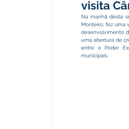
visita C
Meio Ambiente e Turismo
D
Na manhã desta seg
Monteiro, fez uma v
Convênios e Parcerias
Den
desenvolvimento do
uma abertura de cr
entre o Poder Exe
Nota de Esclarecimento
Co
municipais.
Ordem de Serviço
Comunic