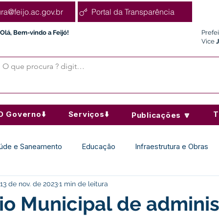
ura@feijo.ac.gov.br
Portal da Transparência
Olá, Bem-vindo a Feijó!
Prefe
Vice
O Governo⬇️
Serviços⬇️
T
Publicações 🔽
úde e Saneamento
Educação
Infraestrutura e Obras
13 de nov. de 2023
1 min de leitura
Desporto Cultura e Lazer
Administração e Finanças
io Municipal de admini