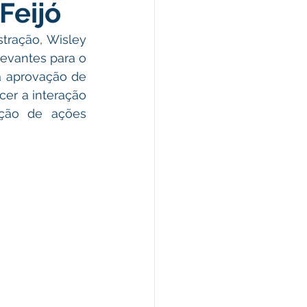
Feijó
omunicado
tração, Wisley 
evantes para o 
fesa Civil
 aprovação de 
er a interação 
ação de ações 
ricultura