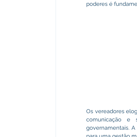
poderes é fundamenta
Os vereadores elogi
comunicação e s
governamentais. A
para uma gestão ma