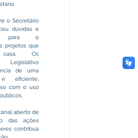
tário.
e o Secretário 
ceu dúvidas e 
as para o 
 projetos que 
 casa.  Os 
egislativo 
ância de uma 
 eficiente, 
so com o uso 
públicos.
anal aberto de 
o das ações 
res contribua 
ção.