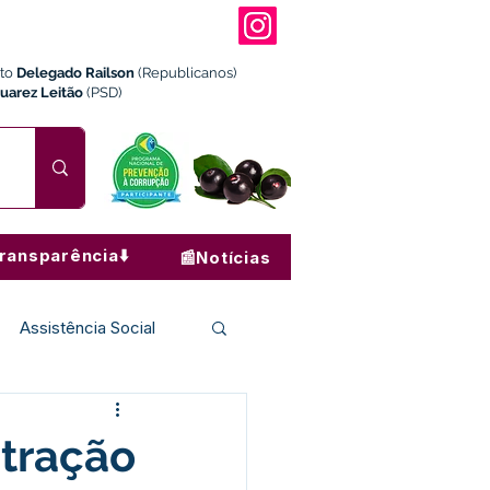
ito
Delegado Railson
(Republicanos)
Juarez Leitão
(PSD)
ransparência⬇️
📰Notícias
Assistência Social
Institucional e Governo
stração