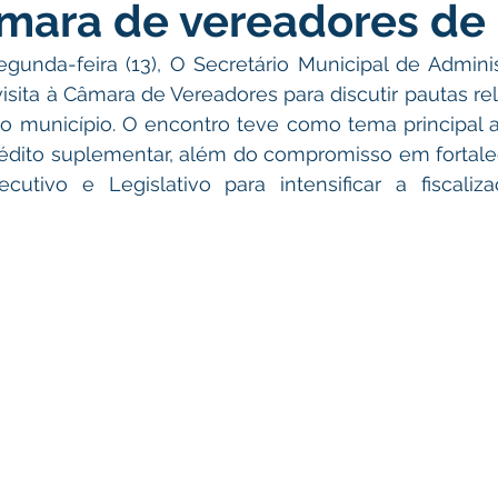
âmara de vereadores de 
atas Comemorativas
Campanhas
Vacinômetro
C
unda-feira (13), O Secretário Municipal de Adminis
isita à Câmara de Vereadores para discutir pautas rel
gue
Informativo e Convite
Emenda Parlamentar
De
 município. O encontro teve como tema principal a
édito suplementar, além do compromisso em fortalec
cutivo e Legislativo para intensificar a fiscaliz
munidade
Licitações
No gabinete
Gestão
Ag
ação
Eventos
Esporte