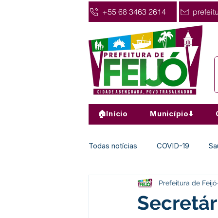
+55 68 3463 2614
prefeit
🏠Início
Município⬇️
Todas notícias
COVID-19
Sa
Prefeitura de Feijó
Agricultura
Nota de Pesar
Secretár