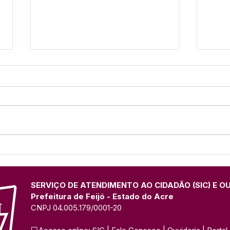
Presença marcante: Espaço
Pref
institucional da Prefeitura
form
de Feijó divulga Festival do
Prim
Açaí na Expo Juruá
UFA
SERVIÇO DE ATENDIMENTO AO CIDADÃO (SIC) E O
Prefeitura de Feijó - Estado do Acre
CNPJ 04.005.179/0001-20