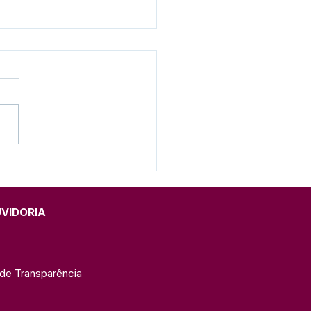
eitura e SEME realizam
ação do Programa
eira Infância 2026 na
C
UVIDORIA
 de Transparência