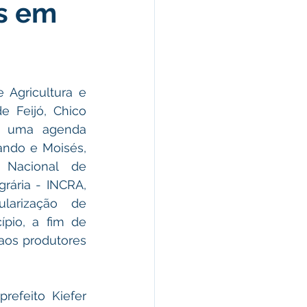
s em
omunicado
fesa Civil
 Agricultura e 
 Feijó, Chico 
ricultura
e uma agenda 
ndo e Moisés, 
 Nacional de 
rária - INCRA, 
larização de 
pio, a fim de 
aos produtores 
efeito Kiefer 