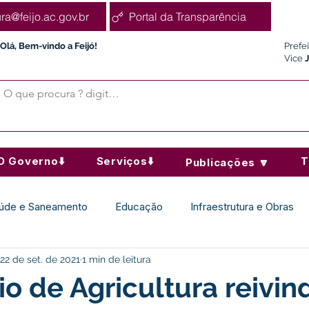
ura@feijo.ac.gov.br
Portal da Transparência
Olá, Bem-vindo a Feijó!
Prefe
Vice
O Governo⬇️
Serviços⬇️
T
Publicações 🔽
úde e Saneamento
Educação
Infraestrutura e Obras
22 de set. de 2021
1 min de leitura
Desporto Cultura e Lazer
Administração e Finanças
io de Agricultura reivin