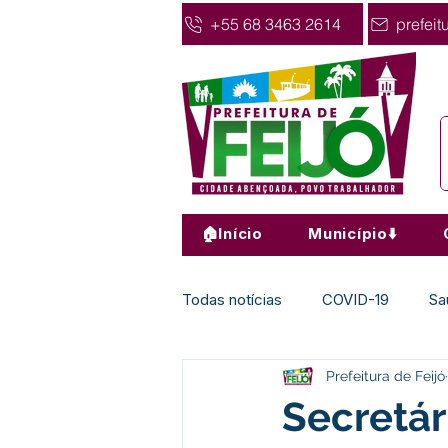
+55 68 3463 2614
prefeit
🏠Início
Município⬇️
Todas notícias
COVID-19
Sa
Prefeitura de Feijó
Agricultura
Nota de Pesar
Secretár