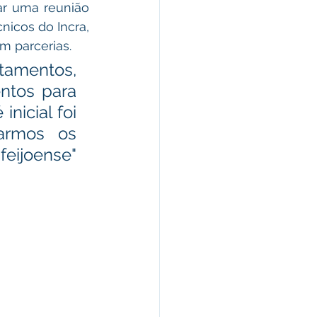
r uma reunião 
icos do Incra, 
em parcerias.
tamentos, 
tos para 
nicial foi 
armos os 
ijoense" 