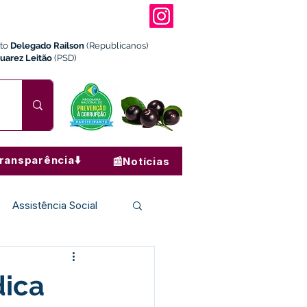
ito
Delegado Railson
(Republicanos)
Juarez Leitão
(PSD)
ransparência⬇️
📰Notícias
Assistência Social
Institucional e Governo
dica