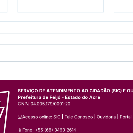
Presença marcante: Espaço
Pref
institucional da Prefeitura
form
de Feijó divulga Festival do
Prim
Açaí na Expo Juruá
UFA
SERVIÇO DE ATENDIMENTO AO CIDADÃO (SIC) E O
Prefeitura de Feijó - Estado do Acre
CNPJ 04.005.179/0001-20
💻Acesso online: 
SIC 
| 
Fale Conosco
 | 
Ouvidoria
| 
Portal
📱Fone: +55 (68) 3463-2614 