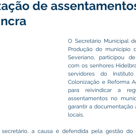
ização de assentamento
atas Comemorativas
Campanhas
Vacinômetro
C
Incra
gue
Informativo e Convite
Emenda Parlamentar
De
O Secretário Municipal de
Produção do município de
munidade
Licitações
No gabinete
Gestão
Ag
Severiano, participou d
com os senhores Hidelbra
servidores do Instituto
ação
Eventos
Esporte
Colonização e Reforma Ag
para reivindicar a regu
assentamentos no municí
garantir a documentação 
locais.
ecretário, a causa é defendida pela gestão do pr