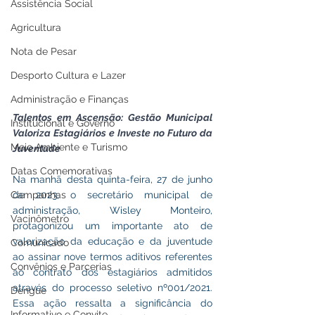
Assistência Social
Agricultura
Nota de Pesar
Desporto Cultura e Lazer
Administração e Finanças
Talentos em Ascensão: Gestão Municipal 
Institucional e Governo
Valoriza Estagiários e Investe no Futuro da 
Meio Ambiente e Turismo
Juventude
Datas Comemorativas
Na manhã desta quinta-feira, 27 de junho 
Campanhas
de 2023, o secretário municipal de 
administração, Wisley Monteiro, 
Vacinômetro
protagonizou um importante ato de 
valorização da educação e da juventude 
Comunicado
ao assinar nove termos aditivos referentes 
Convênios e Parcerias
ao contrato dos estagiários admitidos 
através do processo seletivo nº001/2021. 
Dengue
Essa ação ressalta a significância do 
Informativo e Convite