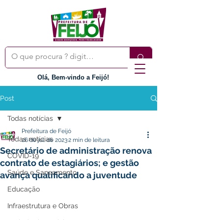
Olá, Bem-vindo a Feijó!
Post
Todas notícias
Prefeitura de Feijó
Todas notícias
26 de jul. de 2023
2 min de leitura
Secretário de administração renova
COVID-19
contrato de estagiários; e gestão
Saúde e Saneamento
avança qualificando a juventude
Educação
Infraestrutura e Obras