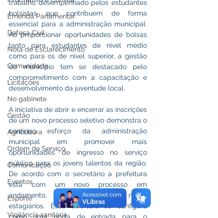
trabalho desempenhado pelos estudantes 
bolsistas que contribuem de forma 
Emenda Parlamentar
essencial para a administração municipal. 
Defesa Civil
Ao proporcionar oportunidades de bolsas 
tanto para estudantes de nível médio 
Nota de Esclarecimento
como para os de nível superior, a gestão 
Comunidade
do município tem se destacado pelo 
comprometimento com a capacitação e 
Licitações
desenvolvimento da juventude local. 
No gabinete
A iniciativa de abrir e encerrar as inscrições 
Gestão
de um novo processo seletivo demonstra o 
contínuo esforço da administração 
Agricultura
municipal em promover mais 
Ordem de Serviço
oportunidades de ingresso no serviço 
público para os jovens talentos da região. 
Comunicação
De acordo com o secretário a prefeitura 
Eventos
está com um novo processo em 
andamento, que beneficiará novos 
Esporte
estagiários. Essa abertura se configura 
Vigilância sanitária
como uma porta de entrada para o 