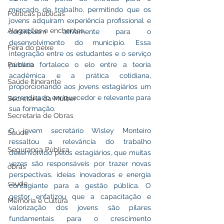
mercado de trabalho, permitindo que os 
Políticas públicas
jovens adquiram experiência profissional e 
Alagações e enchentes
contribuam ativamente para o 
desenvolvimento do município. Essa 
Feira do peixe
integração entre os estudantes e o serviço 
Parceria
público fortalece o elo entre a teoria 
acadêmica e a prática cotidiana, 
Saúde Itinerante
proporcionando aos jovens estagiários um 
aprendizado enriquecedor e relevante para 
Secretaria da Mulher
sua formação.
Secretaria de Obras
O jovem secretário Wisley Monteiro 
Saúde
ressaltou a relevância do trabalho 
Segurança Pública
desenvolvido pelos estagiários, que muitas 
vezes são responsáveis por trazer novas 
obras
perspectivas, ideias inovadoras e energia 
saude
contagiante para a gestão pública. O 
gestor enfatizou que a capacitação e 
Memória e Cultura
valorização dos jovens são pilares 
fundamentais para o crescimento 