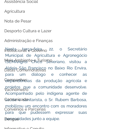
Assistência Social
Agricultura
Nota de Pesar
Desporto Cultura e Lazer
Administração e Finanças
Nesta terça-feira, 22, o Secretário 
Institucional e Governo
Municipal de Agricultura e Agronegócio 
Meio Ambiente e Turismo
(SEMAAgro) Chico Severiano, visitou a 
Aldeia São Francisco no Baixo Rio Envira, 
Datas Comemorativas
para um diálogo e conhecer as 
Campanhas
dependências da produção agrícola e 
projetos que a comunidade desenvolve. 
Vacinômetro
Acompanhado pelo indígena agente de 
Comunicado
saúde e sanitarista, o Sr. Rubem Barbosa, 
mobilizou um encontro com os moradores 
Convênios e Parcerias
para que pudessem expressar suas 
necessidades junto a equipe.
Dengue
Informativo e Convite