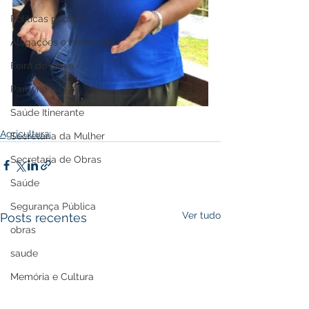
Políticas públicas
Alagações e enchentes
Feira do peixe
Parceria
Saúde Itinerante
Agricultura
Secretaria da Mulher
Secretaria de Obras
Saúde
Segurança Pública
Ver tudo
Posts recentes
obras
saude
Memória e Cultura