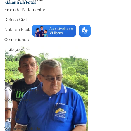
Galeria de Fotos
Emenda Parlamentar
Defesa Civil
Nota de Esclarecimento
Comunidade
Licitações
No gabinete
Gestão
Agricultura
Ordem de Serviço
Comunicação
Eventos
Esporte
Vigilância sanitária