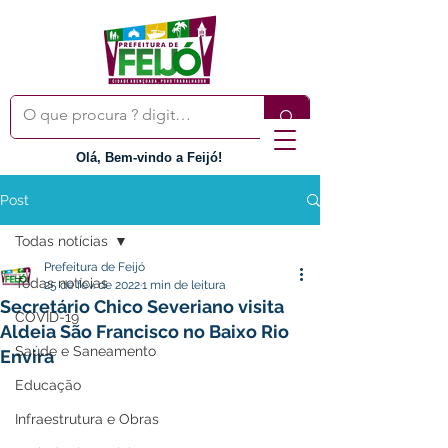
Olá, Bem-vindo a Feijó!
Post
Todas notícias
Prefeitura de Feijó
Todas notícias
25 de fev. de 2022
1 min de leitura
Secretário Chico Severiano visita
COVID-19
Aldeia São Francisco no Baixo Rio
Saúde e Saneamento
Envira
Educação
Infraestrutura e Obras