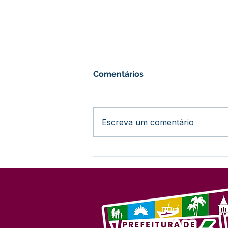
Comentários
Escreva um comentário
Novo padrão nacional de
Nota Fiscal avança, mas
sistemas locais
permanecem ativos para
usuários Betha e e-Nota