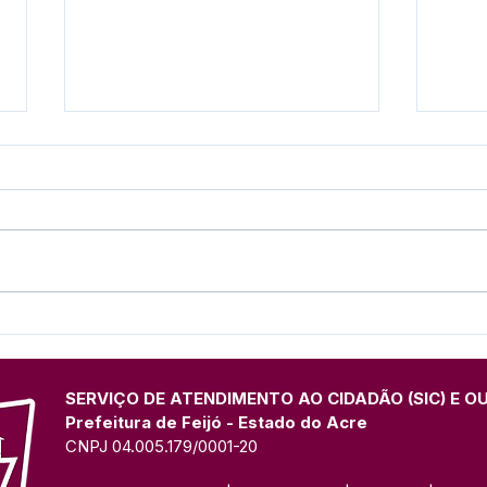
Prefeitura de Feijó inicia
Conc
ciclo de capacitações para
001
servidores.
PÚB
SERVIÇO DE ATENDIMENTO AO CIDADÃO (SIC) E O
Prefeitura de Feijó - Estado do Acre
CNPJ 04.005.179/0001-20