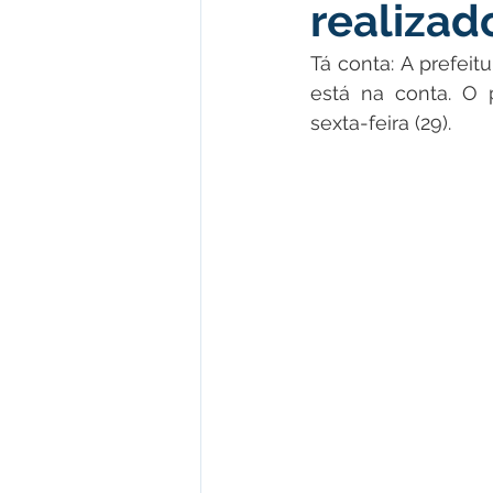
realizad
Meio Ambiente e Turismo
D
Tá conta: A prefeit
está na conta. O 
Convênios e Parcerias
Den
sexta-feira (29).
Nota de Esclarecimento
Co
Ordem de Serviço
Comunic