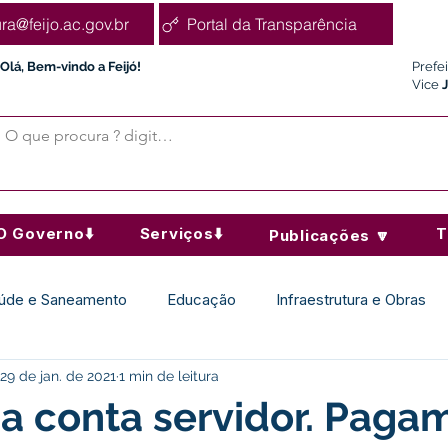
ura@feijo.ac.gov.br
Portal da Transparência
Olá, Bem-vindo a Feijó!
Prefe
Vice
O Governo⬇️
Serviços⬇️
T
Publicações 🔽
úde e Saneamento
Educação
Infraestrutura e Obras
29 de jan. de 2021
1 min de leitura
Desporto Cultura e Lazer
Administração e Finanças
na conta servidor. Paga