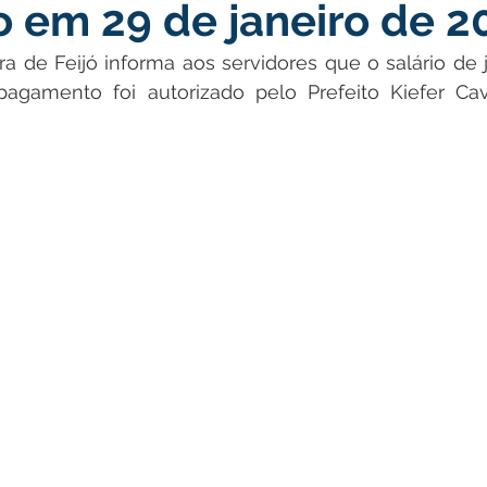
o em 29 de janeiro de 2
atas Comemorativas
Campanhas
Vacinômetro
C
ura de Feijó informa aos servidores que o salário de j
pagamento foi autorizado pelo Prefeito Kiefer Cav
gue
Informativo e Convite
Emenda Parlamentar
De
munidade
Licitações
No gabinete
Gestão
Ag
ação
Eventos
Esporte