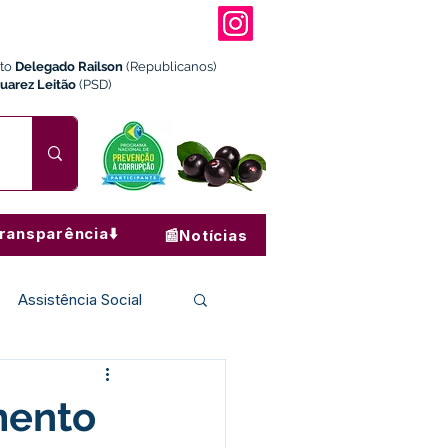
ito
Delegado Railson
(Republicanos)
Juarez Leitão
(PSD)
ransparência⬇️
📰Notícias
Assistência Social
Institucional e Governo
mento