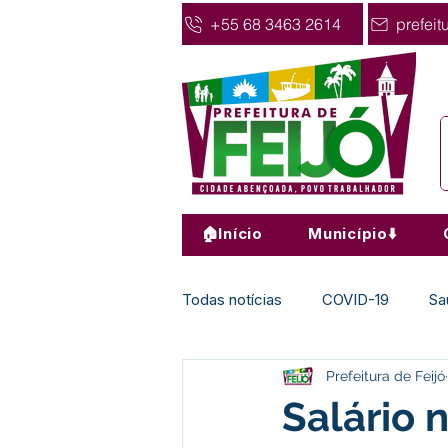
+55 68 3463 2614
prefeit
🏠Início
Município⬇️
Todas notícias
COVID-19
Sa
Prefeitura de Feijó
Agricultura
Nota de Pesar
Salário 