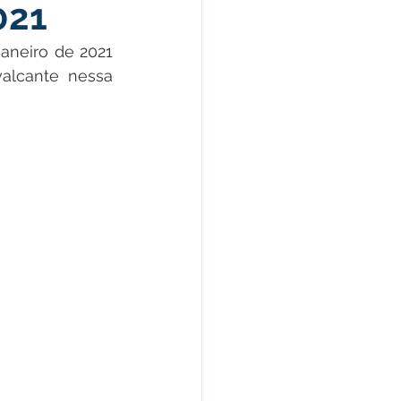
021
omunicado
aneiro de 2021 
alcante nessa 
fesa Civil
ricultura