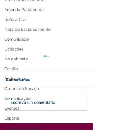
Emenda Parlamentar
Defesa Civil
Nota de Esclarecimento
Comunidade
Licitações
No gabinete
Gestão
Agricultura
Comentários
Ordem de Serviço
Comunicação
Prefeitura de Feijó Abre
Agosto Lilás e 
Escreva um comentário
Inscrições para Torneios
Dourado: Um M
Eventos
Esportivos e Culturais
Cuidado, Prote
Esporte
do 27º Festival do Açaí
Conscientizaçã
Vigilância sanitária