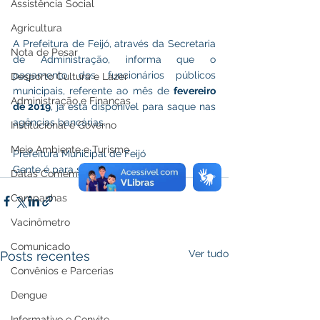
Assistência Social
Agricultura
A Prefeitura de Feijó, através da Secretaria 
Nota de Pesar
de Administração, informa que o 
pagamento dos funcionários públicos 
Desporto Cultura e Lazer
municipais, referente ao mês de 
fevereiro 
Administração e Finanças
de 2019
, já está disponível para saque nas 
agências bancárias.
Institucional e Governo
Meio Ambiente e Turismo
Prefeitura Municipal de Feijó
Gente é para ser Feliz
Datas Comemorativas
Campanhas
Vacinômetro
Comunicado
Ver tudo
Posts recentes
Convênios e Parcerias
Dengue
Informativo e Convite