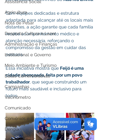
Assistência Social
Agricultura
Com equipes dedicadas e estrutura 
adaptada para alcançar até os locais mais 
Nota de Pesar
distantes, a ação garante que cada família 
Desporto Cultura e Lazer
receba acompanhamento médico e 
atenção necessária, reforçando o 
Administração e Finanças
compromisso da gestão em cuidar das 
pessoas.
Institucional e Governo
Meio Ambiente e Turismo
Essa iniciativa mostra que 
Feijó é uma 
cidade abençoada, feita por um povo 
Datas Comemorativas
trabalhador
, que segue construindo um 
Campanhas
futuro mais saudável e inclusivo para 
todos.
Vacinômetro
Comunicado
Convênios e Parcerias
Dengue
Informativo e Convite