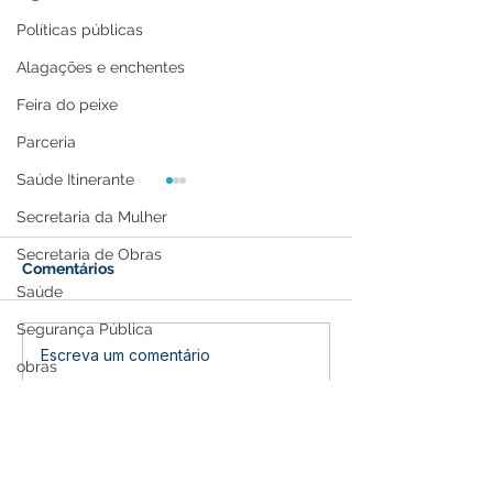
Políticas públicas
Alagações e enchentes
Feira do peixe
Parceria
Saúde Itinerante
Secretaria da Mulher
Secretaria de Obras
Comentários
Saúde
Segurança Pública
A Revolução Acreana:
Prefeitura de F
Escreva um comentário
obras
Do Ouro Branco à
Inscrições para
Incorporação Nacional
Esportivos e Cu
saude
do 27º Festival
Memória e Cultura