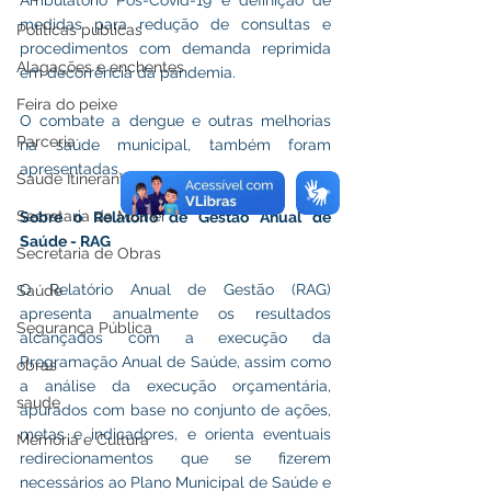
medidas para redução de consultas e 
Políticas públicas
procedimentos com demanda reprimida 
Alagações e enchentes
em decorrência da pandemia.
Feira do peixe
O combate a dengue e outras melhorias 
Parceria
na saúde municipal, também foram 
apresentadas.
Saúde Itinerante
Secretaria da Mulher
Sobre o Relatório de Gestão Anual de 
Saúde - RAG
Secretaria de Obras
O Relatório Anual de Gestão (RAG) 
Saúde
apresenta anualmente os resultados 
Segurança Pública
alcançados com a execução da 
Programação Anual de Saúde, assim como 
obras
a análise da execução orçamentária, 
saude
apurados com base no conjunto de ações, 
metas e indicadores, e orienta eventuais 
Memória e Cultura
redirecionamentos que se fizerem 
necessários ao Plano Municipal de Saúde e 