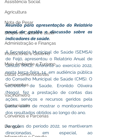
Assistência Social
Agricultura
Nota de Pesar
Reunião para apresentação do Relatório 
anual de gestão e discussão sobre os 
Desporto Cultura e Lazer
indicadores de saúde.
Administração e Finanças
A Secretaria Municipal de Saúde (SEMSA) 
Institucional e Governo
de Feijó, apresentou o Relatório Anual de 
Meio Ambiente e Turismo
Gestão (RAG), referente ao exercício 2022, 
nesta terça-feira, 14, em audiência pública 
Datas Comemorativas
do Conselho Municipal de Saúde (CMS). O 
Campanhas
secretário de Saúde, Eronildo Oliveira 
(Nego), fez a prestação de contas das 
Vacinômetro
ações, serviços e recursos geridos pela 
Comunicado
pasta, além de mostrar o monitoramento 
dos resultados obtidos ao longo do ano.
Convênios e Parcerias
As ações do período 2022, se mantiveram 
Dengue
direcionadas, em especial, ao 
Informativo e Convite