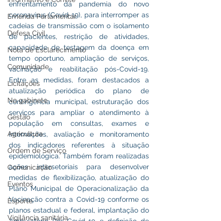
enfrentamento da pandemia do novo 
coronavírus (Covid-19), para interromper as 
Emenda Parlamentar
cadeias de transmissão com o isolamento 
Defesa Civil
de pacientes, restrição de atividades, 
capacidade de testagem da doença em 
Nota de Esclarecimento
tempo oportuno, ampliação de serviços, 
Comunidade
vacinação e reabilitação pós-Covid-19. 
Entre as medidas, foram destacados a 
Licitações
atualização periódica do plano de 
No gabinete
contingência municipal, estruturação dos 
serviços para ampliar o atendimento à 
Gestão
população em consultas, exames e 
Agricultura
internações, avaliação e monitoramento 
dos indicadores referentes à situação 
Ordem de Serviço
epidemiológica. Também foram realizadas 
ações intersetoriais para desenvolver 
Comunicação
medidas de flexibilização, atualização do 
Eventos
Plano Municipal de Operacionalização da 
Vacinação contra a Covid-19 conforme os 
Esporte
planos estadual e federal, implantação do 
Vigilância sanitária
Ambulatório Pós-Covid-19 e definição de 