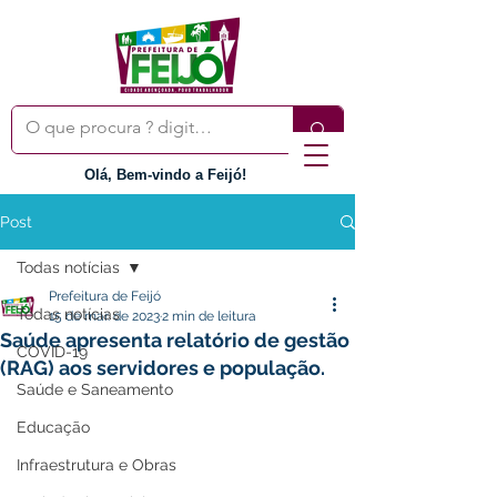
Olá, Bem-vindo a Feijó!
Post
Todas notícias
Prefeitura de Feijó
Todas notícias
15 de mar. de 2023
2 min de leitura
Saúde apresenta relatório de gestão
COVID-19
(RAG) aos servidores e população.
Saúde e Saneamento
Educação
Infraestrutura e Obras