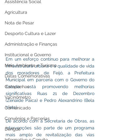
Assistência Social
Agricultura
Nota de Pesar
Desporto Cultura e Lazer
Administração e Finanças
Institucional e Governo
Em um esforço contínuo para melhorar a 
Meio Ambiente e Turismo
infraestrutura urbana e a qualidade de vida 
dos moradores de Feijó, a Prefeitura 
Datas Comemorativas
Municipal em parceria com o Governo do 
Estado, está promovendo melhorias 
Campanhas
significativas Ruas 21 de Dezembro 
Vacinômetro
(Zenaide Paica) e Pedro Alexandrino (Bela 
Vista).
Comunicado
Convênios e Parcerias
De acordo com a Secretaria de Obras, as 
intervenções são parte de um programa 
Dengue
mais amplo de revitalização das vias 
Informativo e Convite