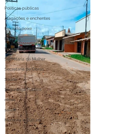
Políticas públicas
Alagações e enchentes
Feira do peixe
Parceria
Saúde Itinerante
Secretaria da Mulher
Secretaria de Obras
Saúde
Segurança Pública
obras
saude
Memória e Cultura