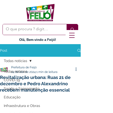
Olá, Bem-vindo a Feijó!
Post
Todas notícias
Prefeitura de Feijó
Todas notícias
24 de abr. de 2024
1 min de leitura
Revitalização urbana: Ruas 21 de
COVID-19
dezembro e Pedro Alexandrino
Saúde e Saneamento
recebem manutenção essencial
Educação
Infraestrutura e Obras