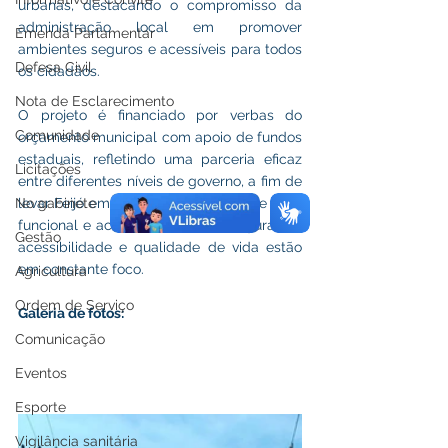
urbanas, destacando o compromisso da 
administração local em promover 
Emenda Parlamentar
ambientes seguros e acessíveis para todos 
Defesa Civil
os cidadãos.
Nota de Esclarecimento
O projeto é financiado por verbas do 
Comunidade
orçamento municipal com apoio de fundos 
estaduais, refletindo uma parceria eficaz 
Licitações
entre diferentes níveis de governo, a fim de 
levar Feijó em uma direção de cidade mais 
No gabinete
funcional e acolhedora, onde a segurança, 
Gestão
acessibilidade e qualidade de vida estão 
em constante foco.
Agricultura
Ordem de Serviço
Galeria de fotos:
Comunicação
Eventos
Esporte
Vigilância sanitária