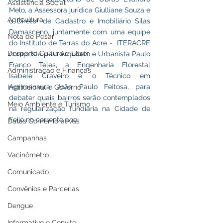
Assistência Social
Melo, a Assessora jurídica Giulliane Souza e 
Agricultura
o Diretor de Cadastro e Imobiliário Silas 
Damasceno, juntamente com uma equipe 
Nota de Pesar
do Instituto de Terras do Acre -  ITERACRE 
Desporto Cultura e Lazer
composta pelo Arquiteto e Urbanista Paulo 
Franco Teles, a Engenharia Florestal 
Administração e Finanças
Isabele Craveiro e o Técnico em 
Agrimensura João Paulo Feitosa, para 
Institucional e Governo
debater quais bairros serão contemplados 
Meio Ambiente e Turismo
na regularização fundiária na Cidade de 
Feijó no corrente ano.
Datas Comemorativas
Campanhas
Vacinômetro
Comunicado
Convênios e Parcerias
Dengue
Informativo e Convite