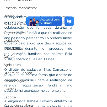
Emenda Parlamentar
Defesa Civil
O engenheiro Paulo Franco, enfatizou a 
importância da administração municipal na 
Nota de Esclarecimento
colaboração que foi dada durante a 
Comunidade
regularização fundiária que foi realizada no 
ano passado, parabenizou o prefeito Kiefer 
Licitações
Roberto pelo apoio que deu a equipe do 
ITERACRE durante o processo de 
No gabinete
regularização fundiária nos bairros: Bela 
Gestão
Vista, Esperança l e Geni Nunes. 
Agricultura
O diretor de cadastro, Silas Damasceno, 
Ordem de Serviço
falou que da mesma forma que o setor de 
cadastro contribuiu para a realização da 
Comunicação
referida regularização fundiária ano 
Eventos
passado, irá acontecer no corrente ano. 
Esporte
A engenharia Isabele Craveiro enfatizou a 
Vigilância sanitária
importância da regularização fundiária nos 