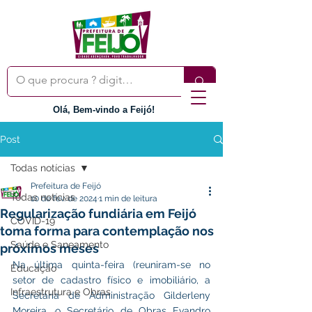
Olá, Bem-vindo a Feijó!
Post
Todas notícias
Prefeitura de Feijó
Todas notícias
10 de fev. de 2024
1 min de leitura
Regularização fundiária em Feijó
COVID-19
toma forma para contemplação nos
Saúde e Saneamento
próximos meses
Na última quinta-feira (reuniram-se no 
Educação
setor de cadastro físico e imobiliário, a 
Infraestrutura e Obras
Secretária de Administração Gilderleny 
Moreira, o Secretário de Obras Evandro 