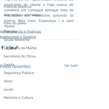
municípios do interior e Feijó estava de 
Políticas públicas
parabéns por conseguir entregar mais de 
Alagações e enchentes
mil títulos aos moradores, juntando os 
bairros Bela Vista, Esperança l e Geni 
Feira do peixe
Nunes.
Administração e Finanças
Parceria
Institucional e Governo
Saúde Itinerante
Secretaria da Mulher
Secretaria de Obras
Saúde
Ver tudo
Posts recentes
Segurança Pública
obras
saude
Memória e Cultura