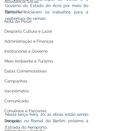
Assistência Social
Governo do Estado do Acre por meio do 
Agricultura
Deracre, iniciaram os trabalhos para a 
reabertura de ramais. 
Nota de Pesar
Desporto Cultura e Lazer
Administração e Finanças
Institucional e Governo
Meio Ambiente e Turismo
Datas Comemorativas
Campanhas
Vacinômetro
Comunicado
Convênios e Parcerias
Nesta terça-feira, 20, as obras estão sendo 
Dengue
iniciadas no Ramal do Berlim, próximo à 
Estrada do Aeroporto. 
Informativo e Convite