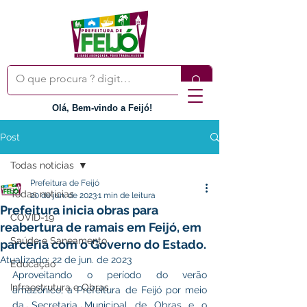
Olá, Bem-vindo a Feijó!
Post
Todas notícias
Prefeitura de Feijó
Todas notícias
20 de jun. de 2023
1 min de leitura
Prefeitura inicia obras para
COVID-19
reabertura de ramais em Feijó, em
Saúde e Saneamento
parceria com o Governo do Estado.
Atualizado:
22 de jun. de 2023
Educação
Aproveitando o período do verão 
Infraestrutura e Obras
amazônico, a Prefeitura de Feijó por meio 
da Secretaria Municipal de Obras e o 