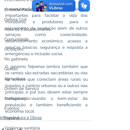
A manutenção e reabertura dos ramais são 
Emenda Parlamentar
importantes para facilitar a vida dos 
Defesa Civil
moradores e produtores para o 
escoamento da produção além de outros 
Nota de Esclarecimento
serviços como conectividade, 
Comunidade
desenvolvimento econômico, acesso a 
serviços básicos, segurança e resposta a 
Licitações
emergências e inclusão social.
No gabinete
O governo feijoense lembra também que 
Gestão
os ramais são estradas secundárias ou vias 
Agricultura
de acesso que conectam áreas rurais ou 
isoladas a centros urbanos ou a outras vias 
Ordem de Serviço
principais, e por isso, devem estar sempre 
Comunicação
trafegáveis visando o bem-estar da 
população e também beneficiando a 
Eventos
economia local.
Infraestrutura e Obras
Esporte
Vigilância sanitária