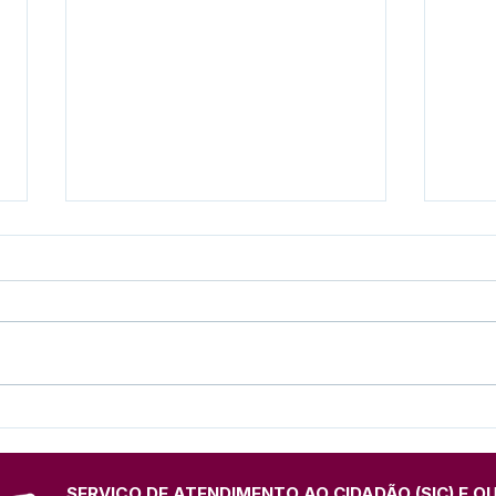
Prefeitura de Feijó Abre
Agos
Inscrições para Torneios
Dou
Esportivos e Culturais do
Cuid
27º Festival do Açaí
Cons
SERVIÇO DE ATENDIMENTO AO CIDADÃO (SIC) E O