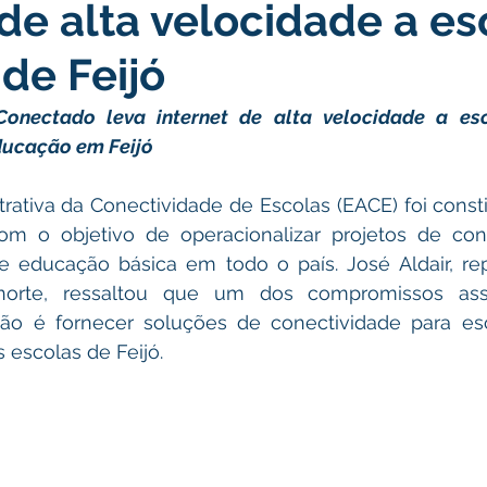
 de alta velocidade a es
atas Comemorativas
Campanhas
Vacinômetro
C
de Feijó
gue
Informativo e Convite
Emenda Parlamentar
De
Conectado leva internet de alta velocidade a esc
ducação em Feijó
munidade
Licitações
No gabinete
Gestão
Ag
rativa da Conectividade de Escolas (EACE) foi constit
om o objetivo de operacionalizar projetos de con
e educação básica em todo o país. José Aldair, rep
ação
Eventos
Esporte
orte, ressaltou que um dos compromissos ass
ão é fornecer soluções de conectividade para escol
s escolas de Feijó.