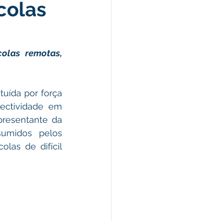
colas
omunicado
fesa Civil
olas remotas, 
ricultura
uída por força 
ectividade em 
resentante da 
umidos pelos 
as de difícil 