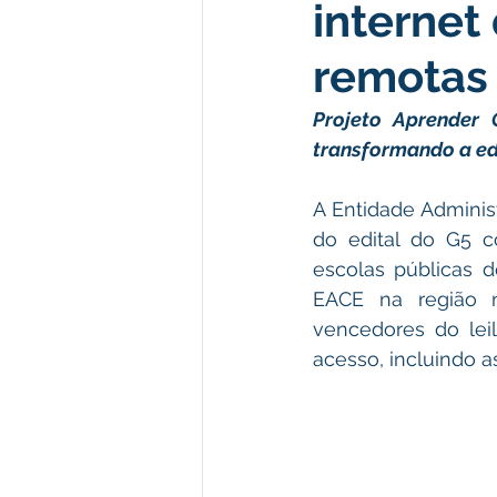
internet
Meio Ambiente e Turismo
D
remotas 
Convênios e Parcerias
Den
Projeto Aprender 
transformando a e
Nota de Esclarecimento
Co
A Entidade Administ
do edital do G5 c
escolas públicas d
Ordem de Serviço
Comunic
EACE na região n
vencedores do leil
acesso, incluindo a