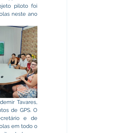
eto piloto foi 
las neste ano 
demir Tavares, 
ntos de GPS. O 
retário e de 
las em todo o 