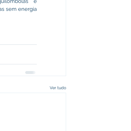
uilombolas e 
s sem energia 
Ver tudo