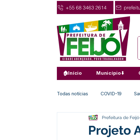
+55 68 3463 2614
prefeit
🏠Início
Município⬇️
Todas notícias
COVID-19
Sa
Prefeitura de Feijó
Agricultura
Nota de Pesar
Projeto 