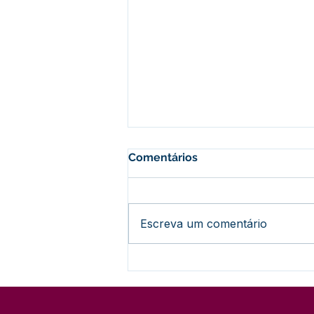
Comentários
Escreva um comentário
A Revolução Acreana: Do
Ouro Branco à Incorporação
Nacional