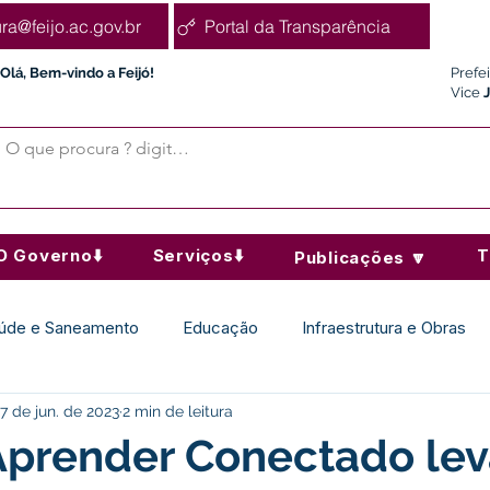
ura@feijo.ac.gov.br
Portal da Transparência
Olá, Bem-vindo a Feijó!
Prefe
Vice
O Governo⬇️
Serviços⬇️
T
Publicações 🔽
úde e Saneamento
Educação
Infraestrutura e Obras
7 de jun. de 2023
2 min de leitura
Desporto Cultura e Lazer
Administração e Finanças
Aprender Conectado le