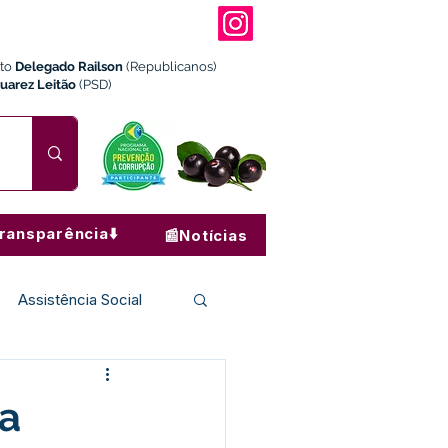
ito
Delegado Railson
(Republicanos)
Juarez Leitão
(PSD)
ransparência⬇️
📰Notícias
Assistência Social
Institucional e Governo
va