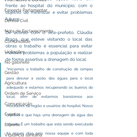
frente ao hospital do município, com o 
Emenda Parlamentar
objetivo de minimizar e evitar problemas 
futuros.
Defesa Civil
Nota de Esclarecimento
De acordo com o vice-prefeito, Cláudia 
Braga, que esteve visitando o local das 
Comunidade
obras o trabalho é essencial para evitar 
Licitações
maiores problemas a população e realizar 
de forma assertiva a drenagem do local.
No gabinete
"Iniciamos o trabalho de construção de rampas 
Gestão
para desviar a vazão das águas para o local 
Agricultura
adequado e estamos recuperando os bueiros do 
Ordem de Serviço
local, afim de evitarmos transtornos aos 
Comunicação
moradores da região e usuários do hospital. Nosso 
Eventos
objetivo é que haja uma drenagem da água das 
chuvas. É um trabalho que está sendo executado 
Esporte
há alguns dias pela nossa equipe e com toda 
Vigilância sanitária