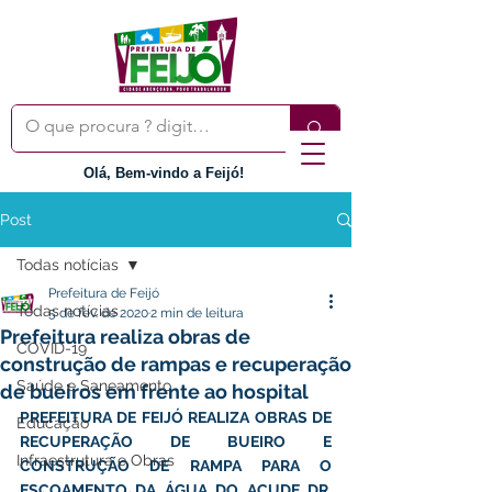
Olá, Bem-vindo a Feijó!
Post
Todas notícias
Prefeitura de Feijó
Todas notícias
5 de fev. de 2020
2 min de leitura
Prefeitura realiza obras de
COVID-19
construção de rampas e recuperação
Saúde e Saneamento
de bueiros em frente ao hospital
PREFEITURA DE FEIJÓ REALIZA OBRAS DE 
Educação
RECUPERAÇÃO DE BUEIRO E 
Infraestrutura e Obras
CONSTRUÇÃO DE RAMPA PARA O 
ESCOAMENTO DA ÁGUA DO AÇUDE DR. 