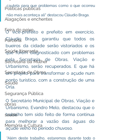
cautela para que problemas como o que ocorreu 
Políticas públicas
não mais aconteça ali" destacou Cláudio Braga.
Alagações e enchentes
Feira do peixe
O vice-prefeito e prefeito em exercício, 
Cláudio Braga, garantiu que todos os 
Parceria
bueiros da cidade serão vistoriados e os 
Saúde Itinerante
que forem diagnosticado com problemas 
pela Secretaria de Obras, Viação e 
Secretaria da Mulher
Urbanismo, serão recuperados. E que há 
Secretaria de Obras
um projeto para transformar o açude num 
ponto turístico, com a construção de uma 
Saúde
Orla.
Segurança Pública
O Secretário Municipal de Obras, Viação e 
obras
Urbanismo, Evandro Melo, destacou que o 
trabalho tem sido feito de forma contínua 
saude
para melhorar a vazão das águas do 
Memória e Cultura
açude velho no período chuvoso. 
"Além deste trabalho, estaremos durante todo o 