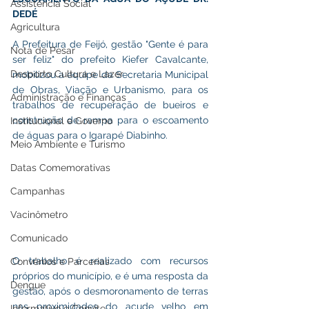
Assistência Social
DEDÉ
Agricultura
A Prefeitura de Feijó, gestão "Gente é para 
Nota de Pesar
ser feliz" do prefeito Kiefer Cavalcante, 
Desporto Cultura e Lazer
mobilizou a equipe da Secretaria Municipal 
de Obras, Viação e Urbanismo, para os 
Administração e Finanças
trabalhos de recuperação de bueiros e 
construção de rampa para o escoamento 
Institucional e Governo
de águas para o Igarapé Diabinho.
Meio Ambiente e Turismo
Datas Comemorativas
Campanhas
Vacinômetro
Comunicado
O trabalho é realizado com recursos 
Convênios e Parcerias
próprios do município, e é uma resposta da 
Dengue
gestão, após o desmoronamento de terras 
nas proximidades do açude velho em 
Informativo e Convite