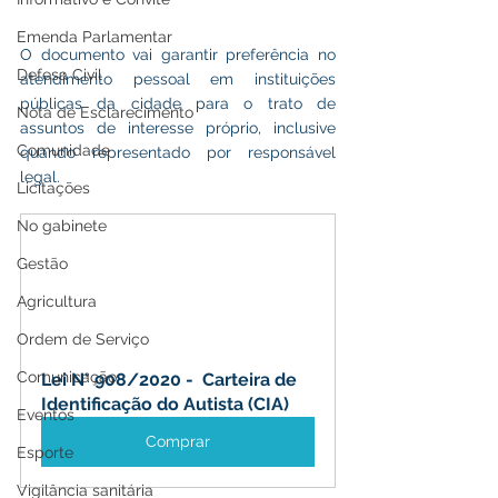
Emenda Parlamentar
O documento vai garantir preferência no 
Defesa Civil
atendimento pessoal em instituições 
públicas da cidade para o trato de 
Nota de Esclarecimento
assuntos de interesse próprio, inclusive 
Comunidade
quando representado por responsável 
legal.
Licitações
No gabinete
Gestão
Agricultura
Ordem de Serviço
Comunicação
Lei N° 908/2020 -  Carteira de 
Identificação do Autista (CIA)
Eventos
Comprar
Esporte
Vigilância sanitária