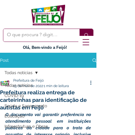
Olá, Bem-vindo a Feijó!
Post
Todas notícias
Prefeitura de Feijó
Todas notícias
13 de mai. de 2022
1 min de leitura
Prefeitura realiza entrega de
COVID-19
carteirinhas para identificação de
Saúde e Saneamento
autistas em Feijó
O documento vai garantir preferência no 
Educação
atendimento pessoal em instituições 
Infraestrutura e Obras
públicas da cidade para o trato de 
assuntos de interesse próprio, inclusive 