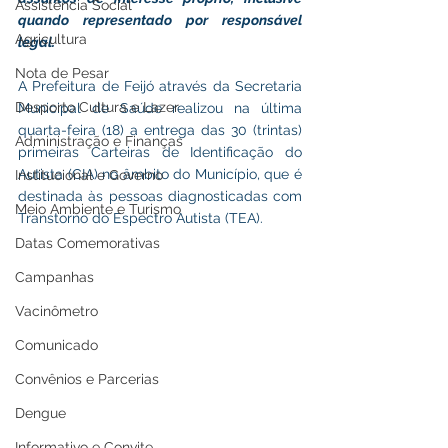
Assistência Social
quando representado por responsável 
Agricultura
legal.
Nota de Pesar
A Prefeitura de Feijó através da Secretaria 
Desporto Cultura e Lazer
Municipal de Saúde realizou na última 
quarta-feira (18) a entrega das 30 (trintas) 
Administração e Finanças
primeiras Carteiras de Identificação do 
Autista (CIA) no âmbito do Município, que é 
Institucional e Governo
destinada às pessoas diagnosticadas com 
Meio Ambiente e Turismo
Transtorno do Espectro Autista (TEA).
Datas Comemorativas
Campanhas
Vacinômetro
Comunicado
Convênios e Parcerias
Dengue
Informativo e Convite