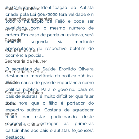
A Carteira de Identificação do Autista 
Políticas públicas
criada pela Lei 908/2020 terá validade em 
Alagações e enchentes
todo o município de Feijó e pode ser 
revalidada com o mesmo número de 
Feira do peixe
ordem. Em caso de perda ou extravio, será 
Parceria
emitida segunda via, mediante 
apresentação do respectivo boletim de 
Saúde Itinerante
ocorrência policial.
Secretaria da Mulher
O secretário de Saúde, Eronildo Oliveira 
Secretaria de Obras
destacou a importância da política pública. 
Saúde
“É uma causa de grande importância como 
política pública. Para o governo, para os 
Segurança Pública
pais de autistas, é muito difícil ter que falar 
toda hora que o filho é portador do 
obras
espectro autista. Gostaria de agradecer 
saude
muito por estar participando deste 
momento e entregar as primeiras 
Memória e Cultura
carteirinhas aos pais e autistas feijoenses”, 
destacou.