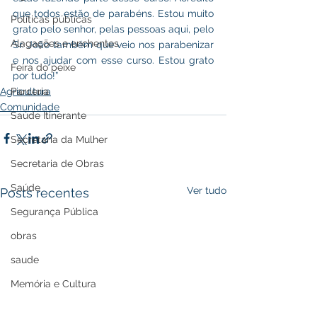
que todos estão de parabéns. Estou muito 
Políticas públicas
grato pelo senhor, pelas pessoas aqui, pelo 
Alagações e enchentes
Sr. João também que veio nos parabenizar 
e nos ajudar com esse curso. Estou grato 
Feira do peixe
por tudo!”
Agricultura
Parceria
Comunidade
Saúde Itinerante
Secretaria da Mulher
Secretaria de Obras
Saúde
Ver tudo
Posts recentes
Segurança Pública
obras
saude
Memória e Cultura