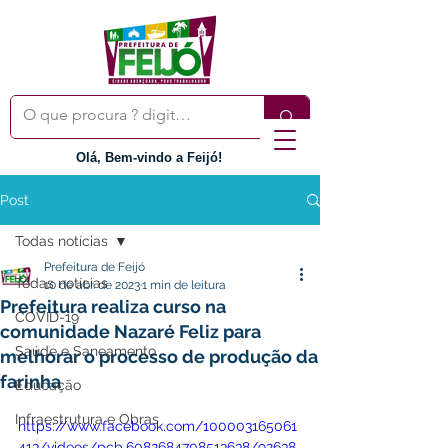
Olá, Bem-vindo a Feijó!
Post
Todas notícias
Prefeitura de Feijó
Todas notícias
10 de abr. de 2023
1 min de leitura
Prefeitura realiza curso na
COVID-19
comunidade Nazaré Feliz para
Saúde e Saneamento
melhorar o processo de produção da
farinha
Educação
Infraestrutura e Obras
https://www.facebook.com/100003165061
413/videos/pcb.6082684708513638/92638