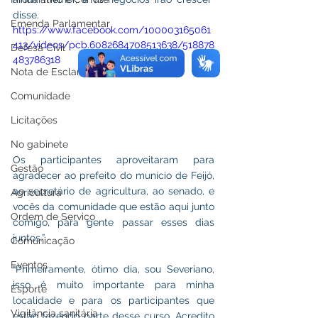
disse.  
Emenda Parlamentar
https://www.facebook.com/100003165061
413/videos/pcb.6082684708513638/518878
Defesa Civil
483786318
Nota de Esclarecimento
Comunidade
Licitações
No gabinete
Os participantes aproveitaram para 
Gestão
agradecer ao prefeito do munício de Feijó, 
ao secretário de agricultura, ao senado, e 
Agricultura
vocês da comunidade que estão aqui junto 
Ordem de Serviço
comigo, para gente passar esses dias 
juntos.”
Comunicação
Eventos
“Primeiramente, ótimo dia, sou Severiano, 
isso é muito importante para minha 
Esporte
localidade e para os participantes que 
Vigilância sanitária
estão fazendo parte desse curso. Acredito 