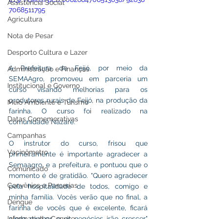
Assistência Social
7068511795
Agricultura
Nota de Pesar
Desporto Cultura e Lazer
A Prefeitura de Feijó, por meio da 
Administração e Finanças
SEMAAgro, promoveu em parceria um 
Institucional e Governo
curso visando melhorias para os 
produtores rurais de Feijó, na produção da 
Meio Ambiente e Turismo
farinha. O curso foi realizado na 
Datas Comemorativas
comunidade Nazaré. 
Campanhas
O instrutor do curso, frisou que 
Vacinômetro
primeiramente é importante agradecer a 
Semaagro, e a prefeitura, e pontuou que o 
Comunicado
momento é de gratidão. "Quero agradecer 
Convênios e Parcerias
pela hospitalidade de todos, comigo e 
minha família. Vocês verão que no final, a 
Dengue
farinha de vocês que é excelente, ficará 
ainda melhor, e os negócios irão crescer" 
Informativo e Convite