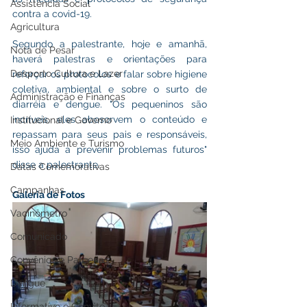
Assistência Social
contra a covid-19. 
Agricultura
Segundo a palestrante, hoje e amanhã, 
Nota de Pesar
haverá palestras e orientações para 
Desporto Cultura e Lazer
reforçar os protocolos e falar sobre higiene 
coletiva, ambiental e sobre o surto de 
Administração e Finanças
diarréia e dengue. "Os pequeninos são 
incríveis, eles abosorvem o conteúdo e 
Institucional e Governo
repassam para seus pais e responsáveis, 
Meio Ambiente e Turismo
isso ajuda a prevenir problemas futuros" 
disse a palestrante.
Datas Comemorativas
Campanhas
Galeria de Fotos
Vacinômetro
Comunicado
Convênios e Parcerias
Dengue
Informativo e Convite