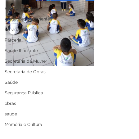
Políticas públicas
Alagações e enchentes
Feira do peixe
Parceria
Saúde Itinerante
Secretaria da Mulher
Secretaria de Obras
Saúde
Segurança Pública
obras
saude
Memória e Cultura