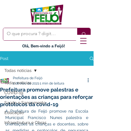
Olá, Bem-vindo a Feijó!
Post
Todas notícias
Prefeitura de Feijó
Todas notícias
1 de nov. de 2021
1 min de leitura
Prefeitura promove palestras e
COVID-19
orientações as crianças para reforçar
Saúde e Saneamento
protolocos da covid-19
A Prefeitura de Feijó promove na Escola 
Educação
Municipal Francisco Nunes palestra e 
Infraestrutura e Obras
orientações as crianças e docentes, sobre 
as medidas e protocolos de segurança 