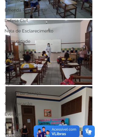
Emenda Parlamentar
Defesa Civil
Nota de Esclarecimento
Comunidade
Licitações
No gabinete
Gestão
Agricultura
Ordem de Serviço
Comunicação
Eventos
Esporte
Vigilância sanitária