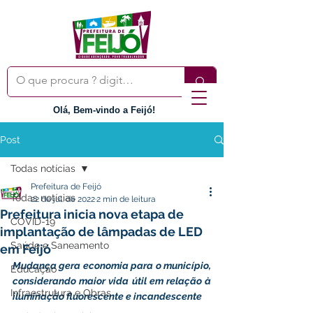
Olá, Bem-vindo a Feijó!
Post
Todas notícias
Prefeitura de Feijó
Todas notícias
22 de jul. de 2022
2 min de leitura
Prefeitura inicia nova etapa de
COVID-19
implantação de lâmpadas de LED
Saúde e Saneamento
em Feijó
Mudança gera economia para o município, 
Educação
considerando maior vida útil em relação à 
Infraestrutura e Obras
iluminação fluorescente e incandescente