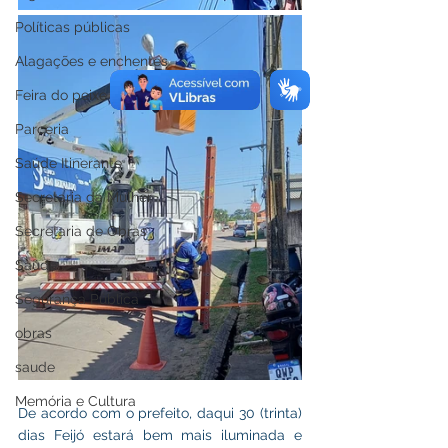
Políticas públicas
Alagações e enchentes
Feira do peixe
Parceria
Saúde Itinerante
Secretaria da Mulher
Secretaria de Obras
Saúde
Segurança Pública
obras
saude
Memória e Cultura
De acordo com o prefeito, daqui 30 (trinta) 
dias Feijó estará bem mais iluminada e 