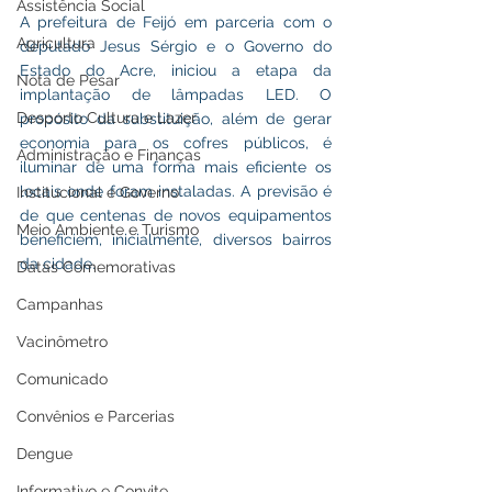
Assistência Social
A prefeitura de Feijó em parceria com o 
Agricultura
deputado Jesus Sérgio e o Governo do 
Estado do Acre, iniciou a etapa da 
Nota de Pesar
implantação de lâmpadas LED. O 
Desporto Cultura e Lazer
propósito da substituição, além de gerar 
economia para os cofres públicos, é 
Administração e Finanças
iluminar de uma forma mais eficiente os 
locais onde foram instaladas. A previsão é 
Institucional e Governo
de que centenas de novos equipamentos 
Meio Ambiente e Turismo
beneficiem, inicialmente, diversos bairros 
da cidade.
Datas Comemorativas
Campanhas
Vacinômetro
Comunicado
Convênios e Parcerias
Dengue
Informativo e Convite