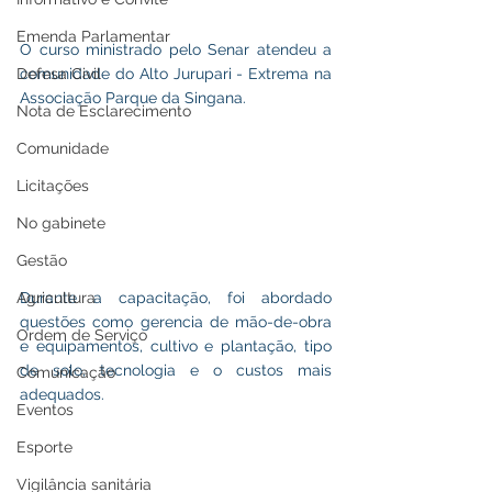
Emenda Parlamentar
O curso ministrado pelo Senar atendeu a 
Defesa Civil
comunidade do Alto Jurupari - Extrema na 
Associação Parque da Singana. 
Nota de Esclarecimento
Comunidade
Licitações
No gabinete
Gestão
Agricultura
Durante a capacitação, foi abordado 
questões como gerencia de mão-de-obra 
Ordem de Serviço
e equipamentos, cultivo e plantação, tipo 
de solo, tecnologia e o custos mais 
Comunicação
adequados. 
Eventos
Esporte
Vigilância sanitária