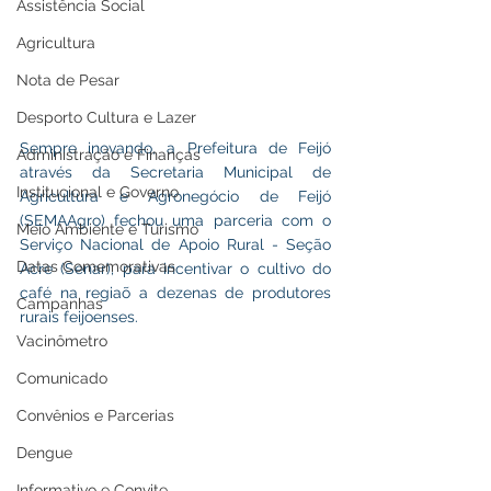
Assistência Social
Agricultura
Nota de Pesar
Desporto Cultura e Lazer
Sempre inovando, a Prefeitura de Feijó 
Administração e Finanças
através da Secretaria Municipal de 
Institucional e Governo
Agricultura e Agronegócio de Feijó 
(SEMAAgro) fechou uma parceria com o 
Meio Ambiente e Turismo
Serviço Nacional de Apoio Rural - Seção 
Datas Comemorativas
Acre (Senar), para incentivar o cultivo do 
café na regiaõ a dezenas de produtores 
Campanhas
rurais feijoenses.
Vacinômetro
Comunicado
Convênios e Parcerias
Dengue
Informativo e Convite