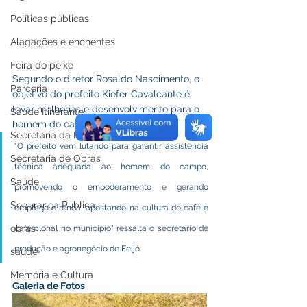
Políticas públicas
Alagações e enchentes
Feira do peixe
Segundo o diretor Rosaldo Nascimento, o 
Parceria
objetivo do prefeito Kiefer Cavalcante é 
levar melhorias e desenvolvimento para o 
Saúde Itinerante
homem do campo a área rural. 
Secretaria da Mulher
"O prefeito vem lutando para garantir assistência 
Secretaria de Obras
técnica adequada ao homem do campo, 
Saúde
promovendo o empoderamento e gerando 
Segurança Pública
emprego e renda, apostando na cultura do café e 
obras
café clonal no município" ressalta o secretário de 
produção e agronegócio de Feijó.
saude
Memória e Cultura
Galeria de Fotos