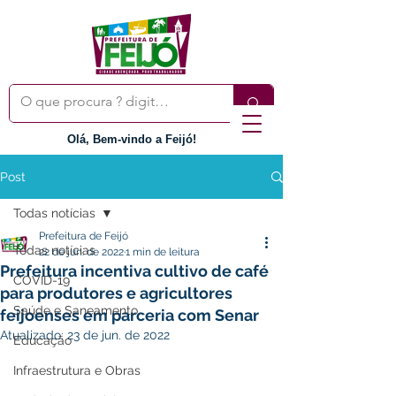
Olá, Bem-vindo a Feijó!
Post
Todas notícias
Prefeitura de Feijó
Todas notícias
22 de jun. de 2022
1 min de leitura
Prefeitura incentiva cultivo de café
COVID-19
para produtores e agricultores
Saúde e Saneamento
feijoenses em parceria com Senar
Atualizado:
23 de jun. de 2022
Educação
Infraestrutura e Obras