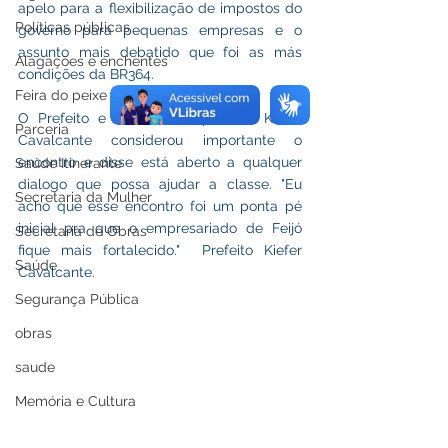
apelo para a flexibilização de impostos do 
Políticas públicas
governo para pequenas empresas e o 
assunto mais debatido que foi as más 
Alagações e enchentes
condições da BR364.
Feira do peixe
O Prefeito e também empresário Kiefer 
Parceria
Cavalcante considerou importante o 
encontro e disse está aberto a qualquer 
Saúde Itinerante
dialogo que possa ajudar a classe. "Eu 
Secretaria da Mulher
acho que esse encontro foi um ponta pé 
inicial pra que o empresariado de Feijó 
Secretaria de Obras
fique mais fortalecido."  Prefeito Kiefer 
Saúde
Cavalcante.
Segurança Pública
obras
saude
Memória e Cultura