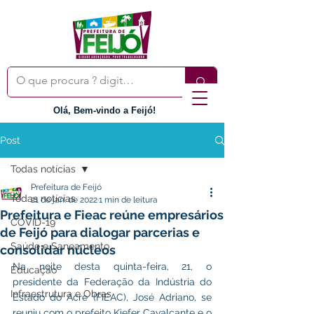
Olá, Bem-vindo a Feijó!
Post
Todas notícias
Prefeitura de Feijó
Todas notícias
21 de jan. de 2022
1 min de leitura
Prefeitura e Fieac reúne empresários
COVID-19
de Feijó para dialogar parcerias e
Saúde e Saneamento
consolidar núcleos
Na noite desta quinta-feira, 21, o 
Educação
presidente da Federação da Indústria do 
Infraestrutura e Obras
Estado do Acre (FIEAC), José Adriano, se 
reuniu com o prefeito Kiefer Cavalcante e o 