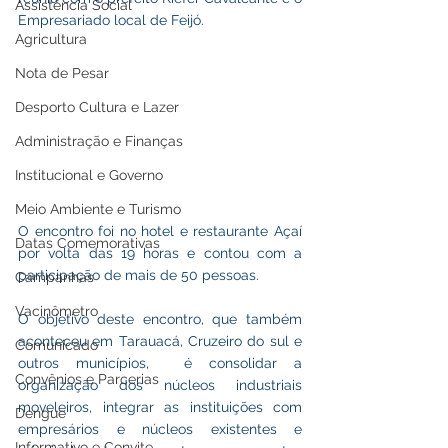
Assistência Social
Empresariado local de Feijó.  
Agricultura
Nota de Pesar
Desporto Cultura e Lazer
Administração e Finanças
Institucional e Governo
Meio Ambiente e Turismo
O encontro foi no hotel e restaurante Açaí 
Datas Comemorativas
por volta das 19 horas e contou com a 
participação de mais de 50 pessoas.
Campanhas
Vacinômetro
O objetivo deste encontro, que também 
aconteceu em Tarauacá, Cruzeiro do sul e 
Comunicado
outros municípios,  é consolidar a 
Convênios e Parcerias
organização dos núcleos industriais 
moveleiros, integrar as instituições com 
Dengue
empresários e núcleos existentes e 
Informativo e Convite