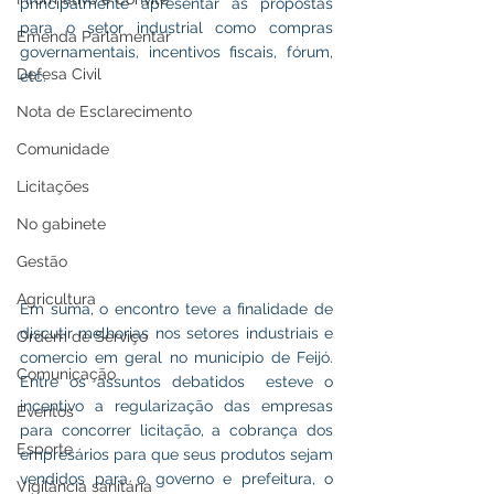
principalmente apresentar as propostas 
para o setor industrial como compras 
Emenda Parlamentar
governamentais, incentivos fiscais, fórum, 
Defesa Civil
etc.
Nota de Esclarecimento
Comunidade
Licitações
No gabinete
Gestão
Agricultura
Em suma, o encontro teve a finalidade de 
discutir melhorias nos setores industriais e 
Ordem de Serviço
comercio em geral no município de Feijó. 
Comunicação
Entre os assuntos debatidos  esteve o 
incentivo a regularização das empresas 
Eventos
para concorrer licitação, a cobrança dos 
Esporte
empresários para que seus produtos sejam 
vendidos para o governo e prefeitura, o 
Vigilância sanitária