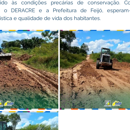
vido às condições precárias de conservação. Co
re o DERACRE e a Prefeitura de Feijó, esperam
gística e qualidade de vida dos habitantes.