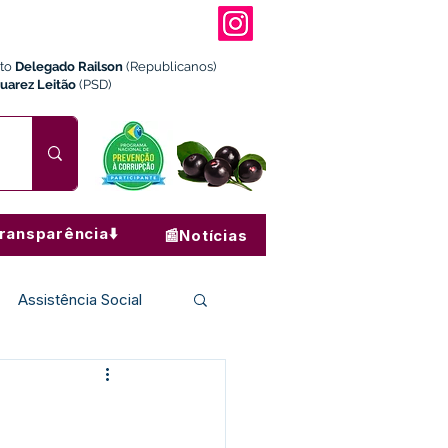
ito
Delegado Railson
(Republicanos)
Juarez Leitão
(PSD)
ransparência⬇️
📰Notícias
Assistência Social
Institucional e Governo