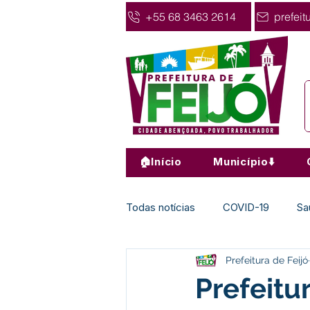
+55 68 3463 2614
prefeit
🏠Início
Município⬇️
Todas notícias
COVID-19
Sa
Prefeitura de Feijó
Agricultura
Nota de Pesar
Prefeitu