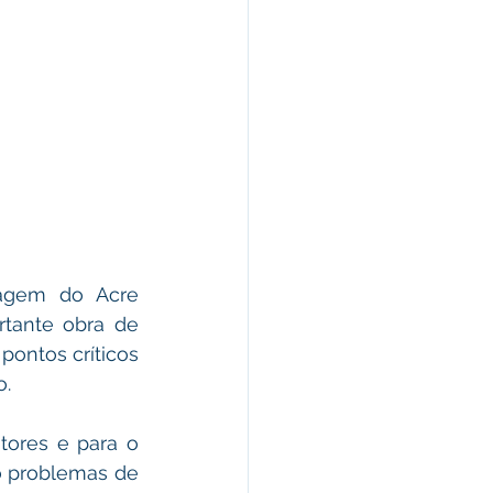
agem do Acre 
tante obra de 
pontos críticos 
o.
ores e para o 
o problemas de 