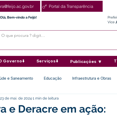
ura@feijo.ac.gov.br
Portal da Transparência
Olá, Bem-vindo a Feijó!
Prefe
Vice
O Governo⬇️
Serviços⬇️
T
Publicações 🔽
úde e Saneamento
Educação
Infraestrutura e Obras
23 de mai. de 2024
1 min de leitura
Desporto Cultura e Lazer
Administração e Finanças
ra e Deracre em ação: