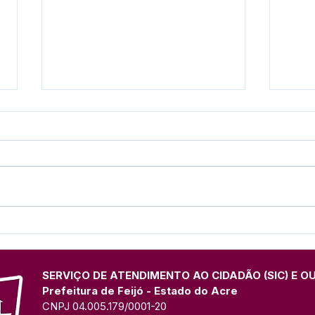
Presença marcante: Espaço
Pref
institucional da Prefeitura
form
de Feijó divulga Festival do
Prim
Açaí na Expo Juruá
UFA
SERVIÇO DE ATENDIMENTO AO CIDADÃO (SIC) E O
Prefeitura de Feijó - Estado do Acre
CNPJ 04.005.179/0001-20