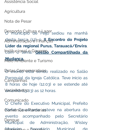
Assistência Social
Agricultura
Nota de Pesar
Desporto Cultura e Lazer
O município de Feijó sediou na manhã 
desta terça (12) o 
II Encontro do Projeto 
Administração e Finanças
Líder da regional Purus, Tarauacá/Envira
. 
Institucional e Governo
com o tema: 
Gestão Compartilhada da 
Mudança.
Meio Ambiente e Turismo
Datas Comemorativas
O evento está sendo realizado no Salão 
Paroquial da Igreja Católica. Teve inicio as 
Campanhas
8 horas de hoje (12.03) e se estende até 
Vacinômetro
amanhã (13.03) as 12 horas.
Comunicado
O Chefe do Executivo Municipal, Prefeito 
Kiefer Cavalcante esteve na abertura do 
Convênios e Parcerias
evento acompanhado pelo Secretário 
Dengue
Municipal de Administração, Wisley 
Monteiro, Secretário Municipal de 
Informativo e Convite