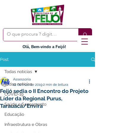
Olá, Bem-vindo a Feijó!
Post
Todas notícias
Assessoria
Todas notícias
12 de mar. de 2019
2 min de leitura
Feijó sedia o II Encontro do Projeto
COVID-19
Líder da Regional Purus,
Saúde e Saneamento
Tarauacá/Envira
Educação
Infraestrutura e Obras