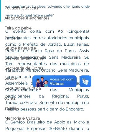
de transformação, desenvolvendo o território onde 
Políticas públicas
vivem e do qual fazem parte." 
Alagações e enchentes
Feira do peixe
O evento conta com 50 (cinquenta) 
participantes, entre autoridades municipais 
Parceria
como o Prefeito de Jordão, Elson Farias, 
Saúde Itinerante
Prefeito de Santa Rosa do Purus, Assis 
Moura, Vereador de Sena Madureira, Sr. 
Secretaria da Mulher
Tom, representantes dos municípios de 
Secretaria de Obras
Tarauacá, Manoel Urbano, Sena Madureira, 
representantes da Maçonaria, Igreja 
Saúde
Assembleia de Deus, IFAC, Agentes de 
Segurança Pública
Desenvolvimento dos Municípios 
participantes da Regional Purus, 
obras
Tarauacá/Envira. Somente do município de 
saude
Feijó 13 pessoas participam do Encontro.
Memória e Cultura
O Serviço Brasileiro de Apoio às Micro e 
Pequenas Empresas (SEBRAE) durante o 