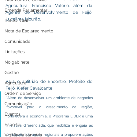
Agricultura, Francisco Valério. além da 
Emenda Parlamentar
Agente de Desenvolvimento de Feijó, 
Luceilma Mourão. 
Defesa Civil
Nota de Esclarecimento
Comunidade
Licitações
No gabinete
Gestão
Para o anfitrião do Encontro, Prefeito de 
Agricultura
Feijó, Kiefer Cavalcante 
Ordem de Serviço
"Além de desenvolver um ambiente de negócios 
Comunicação
favorável para o crescimento da região, 
Eventos
fortalecerá a economia, o Programa LIDER é uma 
Esporte
iniciativa diferenciada, que mobiliza e engaja as 
principais lideranças regionais a proporem ações 
Vigilância sanitária