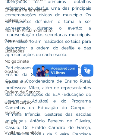
planejados os primeiros detalhes 
referentes ao desfile, uma das principais 
Emenda Parlamentar
comemorações cívicas do município. Os 
Defesa Civil
participantes definiram o tema a ser 
apresentado durante o evento: a 
Nota de Esclarecimento
representação das secretarias municipais. 
Comunidade
Além disso, foram realizados sorteios para 
determinar a ordem do desfile e das 
Licitações
apresentações de cada escola.
No gabinete
Participaram da reunião o Coordenador de 
Gestão
Ensino da Secretaria, professor Cícero 
Sousa, a Coordenadora de Ensino Rural, 
Agricultura
professora Milca, além de representantes 
Ordem de Serviço
das coordenações de EJA (Educação de 
Jovens e Adultos) e do Programa 
Comunicação
Caminhos da Educação do Campo - 
Eventos
Primeira Infância. Gestores das escolas 
municipais Antônio Fenelon de Oliveira, 
Esporte
Casulo, Dr. Eiraldo Carneiro de França, 
Vigilância sanitária
Eugênia de Morais da Silveira, Francisca 