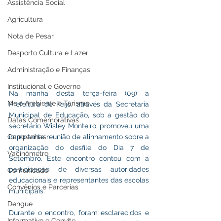
Assistência Social
Agricultura
Nota de Pesar
Desporto Cultura e Lazer
Administração e Finanças
Institucional e Governo
Na manhã desta terça-feira (09) a 
Meio Ambiente e Turismo
Prefeitura de Feijó, através da Secretaria 
Municipal de Educação, sob a gestão do 
Datas Comemorativas
secretário Wisley Monteiro, promoveu uma 
importante reunião de alinhamento sobre a 
Campanhas
organização do desfile do Dia 7 de 
Vacinômetro
Setembro. Este encontro contou com a 
participação de diversas autoridades 
Comunicado
educacionais e representantes das escolas 
Convênios e Parcerias
municipais.
Dengue
Durante o encontro, foram esclarecidos e 
Informativo e Convite