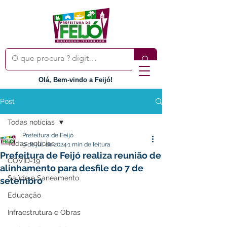
Olá, Bem-vindo a Feijó!
Post
Todas notícias
Prefeitura de Feijó
Todas notícias
9 de jul. de 2024
1 min de leitura
Prefeitura de Feijó realiza reunião de
COVID-19
alinhamento para desfile do 7 de
Saúde e Saneamento
setembro
Educação
Infraestrutura e Obras